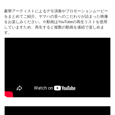
を
入
豪華アーティストによるデモ演奏やプロモーションムービー
力
をまとめてご紹介。ヤマハの音へのこだわりが詰まった映像
をお楽しみください。※動画はYouTubeの再生リストを使用
していますため、再生すると複数の動画を連続で楽しめま
す。