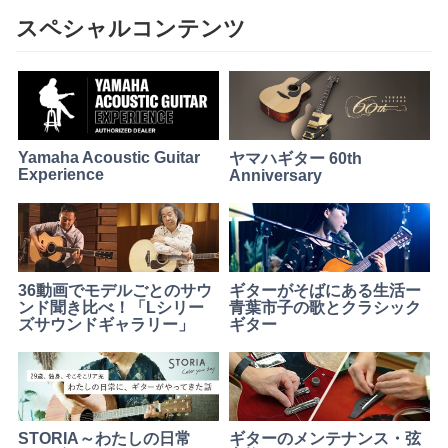
ク
スペシャルコンテンツ
ギ
タ
ー
Yamaha Acoustic Guitar
ヤマハギター 60th
Experience
Anniversary
36動画でモデルごとのサウ
ギターがそばにある生活ー
ンド聞き比べ！「Lシリー
青葉市子の歌とクラシック
ズサウンドギャラリー」
ギター
STORIA～わたしの日常
ギターのメンテナンス・弦