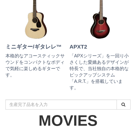
ミニギター/ギタレレ™
APXT2
本格的なアコースティックサ
「APXシリーズ」を一回り小
ウンドをコンパクトなボディ
さくした愛嬌あるデザインが
で気軽に楽しめるギターで
特長で、当社独自の本格的な
す。
ピックアップシステム
「A.R.T.」を搭載していま
す。
生
産
MOVIES
完
了
品
名