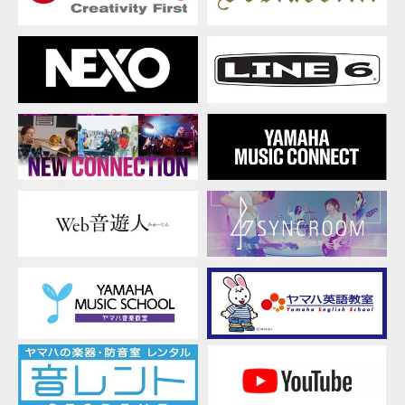
ッ
ク
ギ
タ
ー