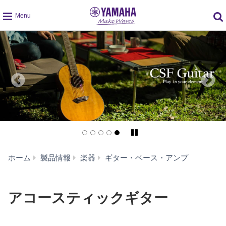
global
navigation
Pause/Play
ア
ホーム
製品情報
楽器
ギター・ベース・アンプ
コ
ー
ス
アコースティックギター
テ
ィ
ッ