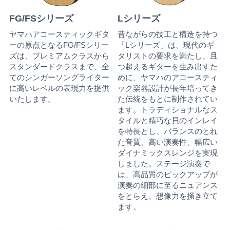
FG/FSシリーズ
Lシリーズ
ヤマハアコースティックギタ
昔ながらの技工と構造を持つ
ーの原点となるFG/FSシリー
「Lシリーズ」は、現代のギ
ズは、プレミアムクラスから
タリストの要求を満たし、且
スタンダードクラスまで、全
つ超えるギターを生み出すた
てのシンガーソングライター
めに、ヤマハのアコースティ
に高いレベルの表現力を提供
ック楽器設計が長年培ってき
いたします。
た伝統をもとに制作されてい
ます。トラディショナルなス
タイルと精巧な貝のインレイ
を特長とし、バランスのとれ
た音質、高い演奏性、幅広い
ダイナミックスレンジを実現
しました。ステージ演奏で
は、高品質のピックアップが
演奏の細部に至るニュアンス
をとらえ、想像力を掻き立て
ます。