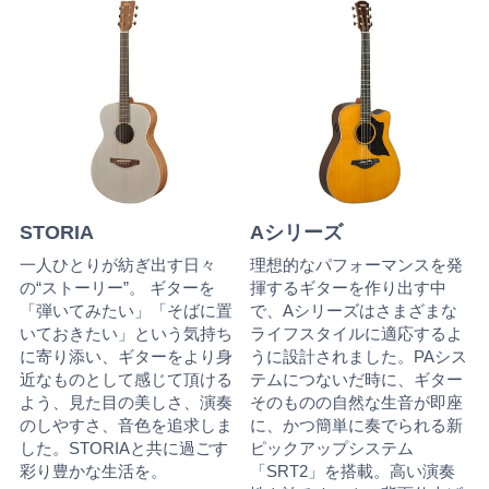
STORIA
Aシリーズ
一人ひとりが紡ぎ出す日々
理想的なパフォーマンスを発
の“ストーリー”。 ギターを
揮するギターを作り出す中
「弾いてみたい」「そばに置
で、Aシリーズはさまざまな
いておきたい」という気持ち
ライフスタイルに適応するよ
に寄り添い、ギターをより身
うに設計されました。PAシス
近なものとして感じて頂ける
テムにつないだ時に、ギター
よう、見た目の美しさ、演奏
そのものの自然な生音が即座
のしやすさ、音色を追求しま
に、かつ簡単に奏でられる新
した。STORIAと共に過ごす
ピックアップシステム
彩り豊かな生活を。
「SRT2」を搭載。高い演奏