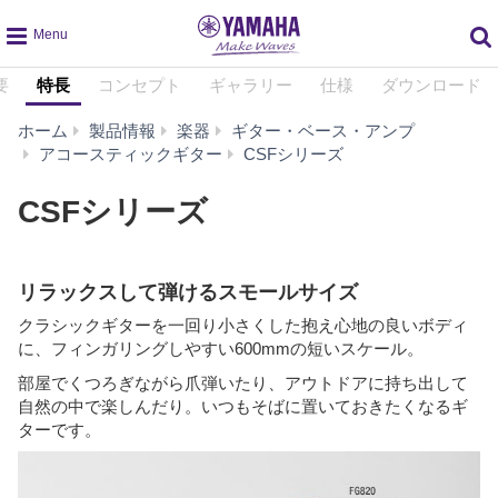
global
要
特長
コンセプト
ギャラリー
仕様
ダウンロード
navigation
ホーム
製品情報
楽器
ギター・ベース・アンプ
特
アコースティックギター
CSFシリーズ
長
CSFシリーズ
リラックスして弾けるスモールサイズ
クラシックギターを一回り小さくした抱え心地の良いボディ
に、フィンガリングしやすい600mmの短いスケール。
部屋でくつろぎながら爪弾いたり、アウトドアに持ち出して
自然の中で楽しんだり。いつもそばに置いておきたくなるギ
ターです。