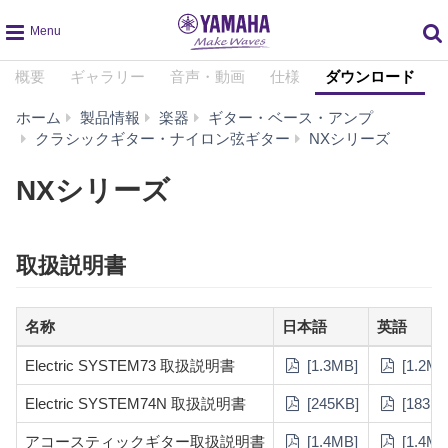
global
概要
ギャラリー
音声・動画
仕様
ダウンロード
navigation
ホーム
製品情報
楽器
ギター・ベース・アンプ
ダ
クラシックギター・ナイロン弦ギター
NXシリーズ
ウ
ン
NXシリーズ
ロ
ー
ド
取扱説明書
名称
日本語
英語
Electric SYSTEM73 取扱説明書
[1.3MB]
[1.2MB
Electric SYSTEM74N 取扱説明書
[245KB]
[183KB
アコースティックギター取扱説明書
[1.4MB]
[1.4MB