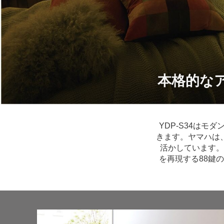
本格的な
YDP-S34は
きます。ヤマハは
活かしています。
を再現する88鍵