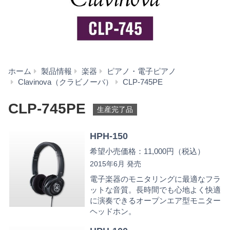
ホーム
製品情報
楽器
ピアノ・電子ピアノ
ア
Clavinova（クラビノーバ）
CLP-745PE
ク
セ
CLP-745PE
生産完了品
サ
リ
HPH-150
ー
希望小売価格：11,000円（税込）
2015年6月 発売
電子楽器のモニタリングに最適なフラ
ットな音質。長時間でも心地よく快適
に演奏できるオープンエア型モニター
ヘッドホン。