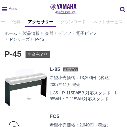
global
リー
仕様
アクセサリー
ダウンロード
ネットサービス
navigation
ホーム
製品情報
楽器
ピアノ・電子ピアノ
ア
Pシリーズ
P-45
ク
セ
P-45
生産完了品
サ
リ
L-85
ー
生産完了品
希望小売価格：13,200円（税込）
2007年11月 発売
L-85：P-115B/45B 対応スタンド L-
85WH：P-115WH対応スタンド
FC5
希望小売価格：2,640円（税込）