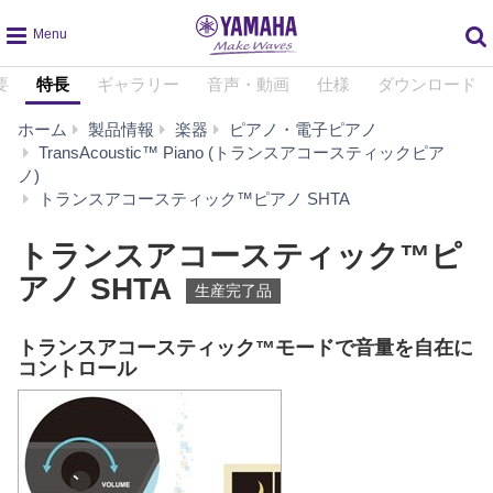
global
要
特長
ギャラリー
音声・動画
仕様
ダウンロード
navigation
ホーム
製品情報
楽器
ピアノ・電子ピアノ
TransAcoustic™ Piano (トランスアコースティックピア
ノ)
特
トランスアコースティック™ピアノ SHTA
長
トランスアコースティック™ピ
アノ SHTA
生産完了品
トランスアコースティック™モードで音量を自在に
コントロール