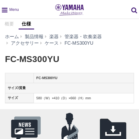
global
概要
仕様
navigation
ホーム
製品情報
楽器
管楽器・吹奏楽器
仕
アクセサリー
ケース
FC-MS300YU
様
FC-MS300YU
FC-MS300YU
サイズ/質量
サイズ/質量
サイズ
サイズ
580（W）×410（D）×660（H）mm