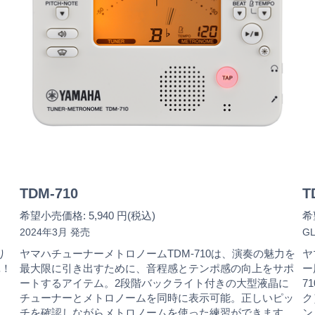
TDM-710
T
希望小売価格: 5,940 円(税込)
希
2024年3月 発売
G
り
ヤマハチューナーメトロノームTDM-710は、演奏の魅力を
ヤ
単！
最大限に引き出すために、音程感とテンポ感の向上をサポ
ー
ートするアイテム。2段階バックライト付きの大型液晶に
7
チューナーとメトロノームを同時に表示可能。正しいピッ
ク
チを確認しながらメトロノームを使った練習ができます。
ン