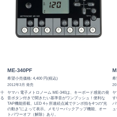
ME-340PF
M
希望小売価格: 4,400 円(税込)
希
2012年3月 発売
2
を十
ヤマハ 電子メトロノーム ME-340は、キーボード感覚の発
ヤ
ある
音ボタン付きで聞きたい基準音がワンプッシュ！便利な
す
。
TAP機能搭載、LED 4ヶ所連続点滅でテンポ拍を4つの“光
パ
の動き”によって表示。メモリーバックアップ機能、オー
ュ
トパワーオフ（解除）あり。