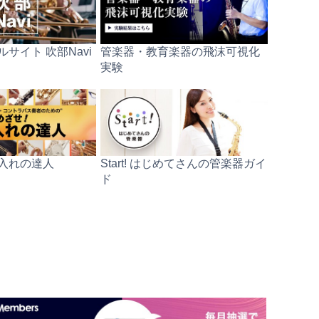
サイト 吹部Navi
管楽器・教育楽器の飛沫可視化
実験
入れの達人
Start! はじめてさんの管楽器ガイ
ド