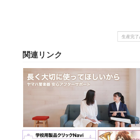
生
産
完
関連リンク
了
品
名
を
入
力