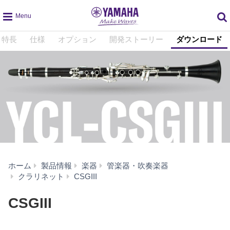
global
特長
仕様
オプション
開発ストーリー
ダウンロード
navigation
ホーム
製品情報
楽器
管楽器・吹奏楽器
ダ
クラリネット
CSGIII
ウ
ン
CSGIII
ロ
ー
ド