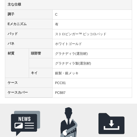
主な仕様
主な仕様
調子
調子
C
Eメカニズム
Eメカニズム
有
パッド
パッド
ストロビンガー™ ピッコロパッド
バネ
バネ
ホワイトゴールド
材質
頭部管
材質
頭部管
グラナディラ(選別材)
グラナディラ製(選別材)
キイ
キイ
銀製・銀メッキ
ケース
ケース
PCC81
ケースカバー
ケースカバー
PCB87