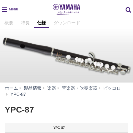
global
概要
特長
仕様
ダウンロード
navigation
ホーム
製品情報
楽器
管楽器・吹奏楽器
ピッコロ
仕
YPC-87
様
YPC-87
YPC-87