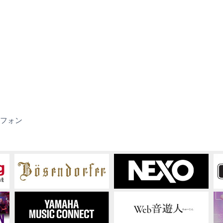
YBS-
フォン
62II(1994
年
発
売)