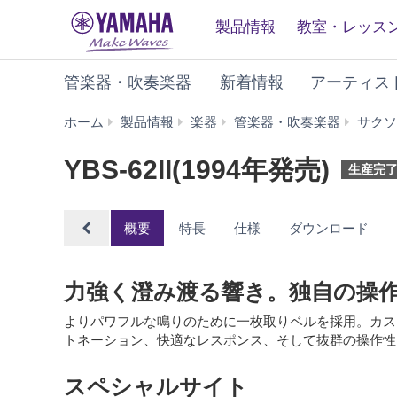
製品情報
教室・レッス
管楽器・吹奏楽器
新着情報
アーティス
ホーム
製品情報
楽器
管楽器・吹奏楽器
サクソ
YBS-62II(1994年発売)
生産完
概要
特長
仕様
ダウンロード
力強く澄み渡る響き。独自の操
よりパワフルな鳴りのために一枚取りベルを採用。カス
トネーション、快適なレスポンス、そして抜群の操作性。
スペシャルサイト