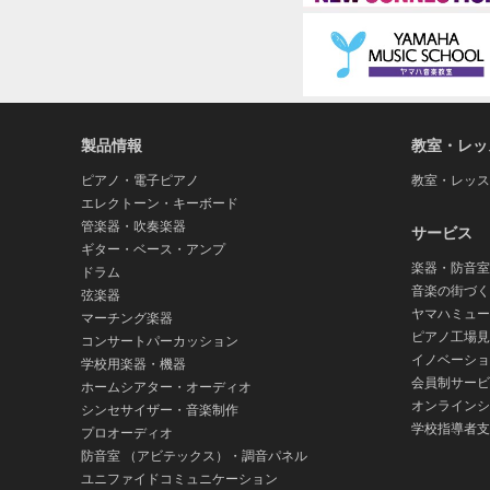
製品情報
教室・レッ
ピアノ・電子ピアノ
教室・レッス
エレクトーン・キーボード
管楽器・吹奏楽器
サービス
ギター・ベース・アンプ
楽器・防音室
ドラム
音楽の街づく
弦楽器
ヤマハミュー
マーチング楽器
ピアノ工場見
コンサートパーカッション
イノベーショ
学校用楽器・機器
会員制サービ
ホームシアター・オーディオ
オンラインシ
シンセサイザー・音楽制作
学校指導者支
プロオーディオ
防音室 （アビテックス）・調音パネル
ユニファイドコミュニケーション