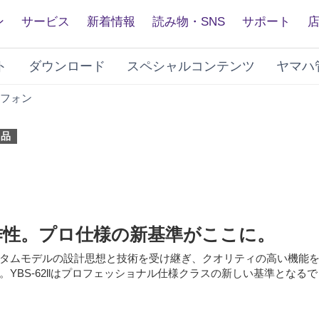
ン
サービス
新着情報
読み物・SNS
サポート
ト
ダウンロード
スペシャルコンテンツ
ヤマハ
YBS-
フォン
62II(1994
年
了品
発
売)
作性。プロ仕様の新基準がここに。
タムモデルの設計思想と技術を受け継ぎ、クオリティの高い機能
YBS-62llはプロフェッショナル仕様クラスの新しい基準となる