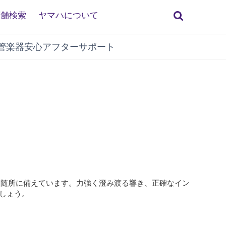
検
店舗検索
ヤマハについて
索
管楽器安心アフターサポート
を随所に備えています。力強く澄み渡る響き、正確なイン
でしょう。