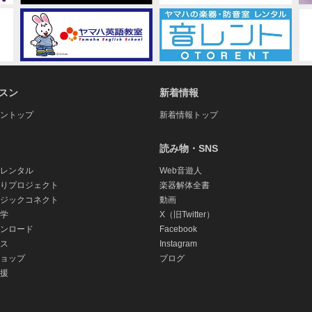
スン
新着情報
ントップ
新着情報トップ
読み物・SNS
レンタル
Web音遊人
りプロジェクト
楽器解体全書
ジックコネクト
動画
学
X（旧Twitter）
ンロード
Facebook
ス
Instagram
ョップ
ブログ
援