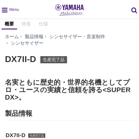
global
概要
特長
仕様
navigation
ホーム
製品情報
シンセサイザー・音楽制作
DX7II-
シンセサイザー
D
DX7II-D
生産完了品
名実ともに歴史的・世界的名機としてプ
ロ・ユースの実績と信頼を誇る<SUPER
DX>。
製品情報
DX7II-D
生産完了品