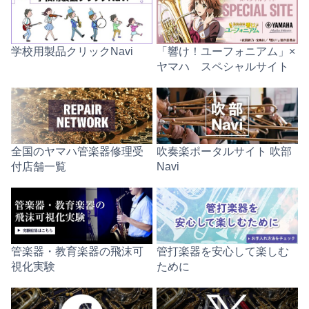
学校用製品クリックNavi
「響け！ユーフォニアム」×
ヤマハ スペシャルサイト
全国のヤマハ管楽器修理受
吹奏楽ポータルサイト 吹部
付店舗一覧
Navi
管楽器・教育楽器の飛沫可
管打楽器を安心して楽しむ
視化実験
ために