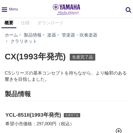
global
概要
仕様
ダウンロード
navigation
ホーム
製品情報
楽器
管楽器・吹奏楽器
CX(1993
クラリネット
年
発
CX(1993年発売)
生産完了品
売)
CSシリーズの基本コンセプトを持ちながら、より輪郭のある
響きを目指しました。
製品情報
YCL-851II(1993年発売)
生産完了品
希望小売価格：297,000円（税込）