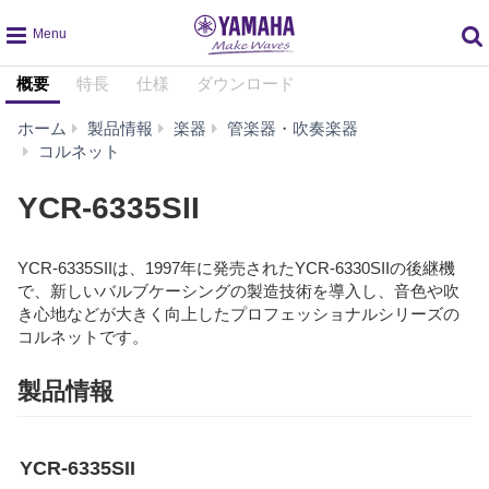
global
概要
特長
仕様
ダウンロード
navigation
ホーム
製品情報
楽器
管楽器・吹奏楽器
YCR-
コルネット
6335SII
YCR-6335SII
YCR-6335SIIは、1997年に発売されたYCR-6330SIIの後継機
で、新しいバルブケーシングの製造技術を導入し、音色や吹
き心地などが大きく向上したプロフェッショナルシリーズの
コルネットです。
製品情報
YCR-6335SII