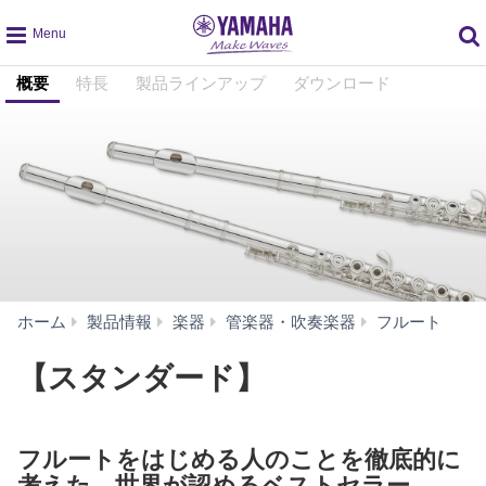
global
概要
特長
製品ラインアップ
ダウンロード
navigation
【
ホーム
製品情報
楽器
管楽器・吹奏楽器
フルート
タ
ン
【スタンダード】
ダ
ー
ド】
フルートをはじめる人のことを徹底的に
考えた、世界が認めるベストセラー