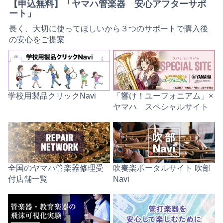
【申込無料】「ヤマハ管楽器 安心アフターサポ
ート」
長く、大切に使ってほしいから３つのサポートで購入後
の安心をご提案
学校用製品クリックNavi
「響け！ユーフォニアム」×
ヤマハ スペシャルサイト
全国のヤマハ管楽器修理受
吹奏楽ポータルサイト 吹部
付店舗一覧
Navi