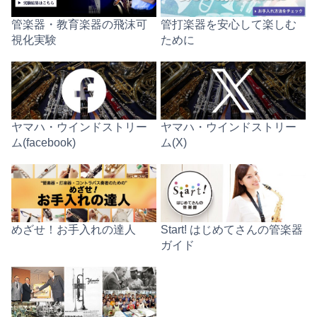
管楽器・教育楽器の飛沫可
管打楽器を安心して楽しむ
視化実験
ために
ヤマハ・ウインドストリー
ヤマハ・ウインドストリー
ム(facebook)
ム(X)
めざせ！お手入れの達人
Start! はじめてさんの管楽器
ガイド