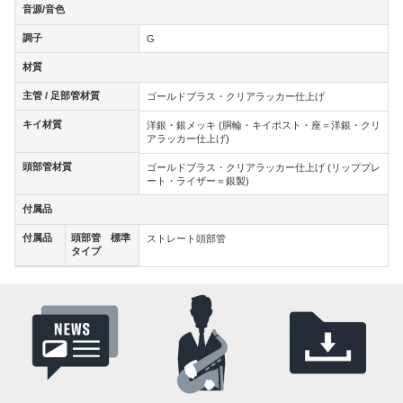
音源/音色
音源/音色
調子
調子
G
材質
材質
主管 / 足部管材質
主管 / 足部管材質
ゴールドブラス・クリアラッカー仕上げ
キイ材質
キイ材質
洋銀・銀メッキ (胴輪・キイポスト・座＝洋銀・クリ
アラッカー仕上げ)
頭部管材質
頭部管材質
ゴールドブラス・クリアラッカー仕上げ (リッププレ
ート・ライザー＝銀製)
付属品
付属品
付属品
頭部管 標準
付属品
頭部管 標
ストレート頭部管
タイプ
準タイプ