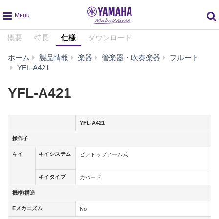
global
概要
特長
仕様
ダウンロード
navigation
ホーム
製品情報
楽器
管楽器・吹奏楽器
フルート
仕
YFL-A421
様
YFL-A421
YFL-A421
操作子
操作子
キイ
キイシステム
キイ
キイシステ
ピントップアーム式
ム
キイタイプ
キイタイプ
カバード
機構/構造
機構/構造
Eメカニズム
Eメカニズム
No