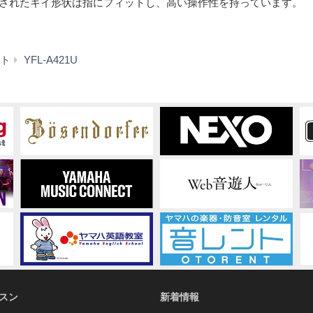
されたキイ形状は指にフィットし、高い操作性を持っています。
特
ト
YFL-A421U
長
スン
新着情報