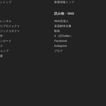
ントップ
新着情報トップ
読み物・SNS
レンタル
Web音遊人
りプロジェクト
楽器解体全書
ジックコネクト
動画
学
X（旧Twitter）
ンロード
Facebook
ス
Instagram
ョップ
ブログ
援