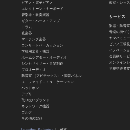
ピアノ・電子ピアノ
教室・レッス
エレクトーン・キーボード
管楽器・吹奏楽器
サービス
ギター・ベース・アンプ
楽器・防音室
ドラム
音楽の街づく
弦楽器
ヤマハミュー
マーチング楽器
ピアノ工場見
コンサートパーカッション
イノベーショ
学校用楽器・機器
会員制サービ
ホームシアター・オーディオ
オンラインシ
シンセサイザー・音楽制作
学校指導者支
プロオーディオ
防音室 （アビテックス）・調音パネル
ユニファイドコミュニケーション
ヘッドホン
アプリ
取り扱いブランド
ネットワーク機器
ゴルフ
その他の製品
Location Selector
日本