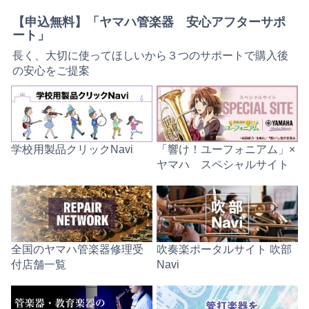
【申込無料】「ヤマハ管楽器 安心アフターサポ
ート」
長く、大切に使ってほしいから３つのサポートで購入後
の安心をご提案
学校用製品クリックNavi
「響け！ユーフォニアム」×
ヤマハ スペシャルサイト
全国のヤマハ管楽器修理受
吹奏楽ポータルサイト 吹部
付店舗一覧
Navi