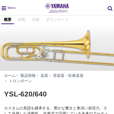
global
概要
特長
仕様
ダウンロード
navigation
ホーム
製品情報
楽器
管楽器・吹奏楽器
YSL-
トロンボーン
620/640
YSL-620/640
カスタムの系譜を継承する、豊かな響きと奥深い表現力。そ
して卓越した演奏性。 吹奏楽で活躍している未来のアーティ