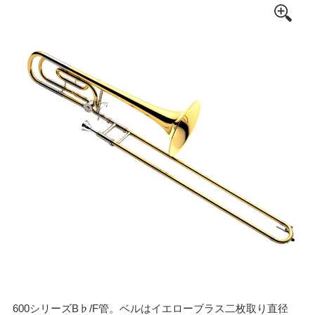
600シリーズB♭/F管。ベルはイエローブラス二枚取り直径