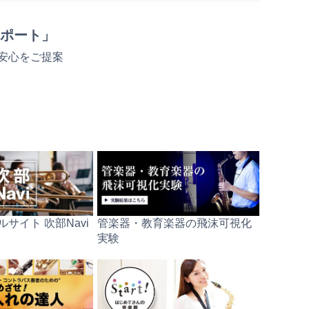
ポート」
安心をご提案
サイト 吹部Navi
管楽器・教育楽器の飛沫可視化
実験