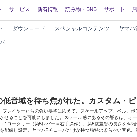
ン
サービス
新着情報
読み物・SNS
サポート
ト
ダウンロード
スペシャルコンテンツ
ヤマハ
YFB-
バ
822S
低音域を待ち焦がれた。カスタム・ピスト
、プレイヤーたちの強い要望に応えて、スケールアップ。ベル、ボ
かせることを可能にしました。スケール感のあるその響きは、オ
トン＋1ロータリー（第5レバー＝右手操作）。第5抜差管の長さを4/
を配慮し設定。ヤマハFチューバだけが持つ独特の柔らかい音色、