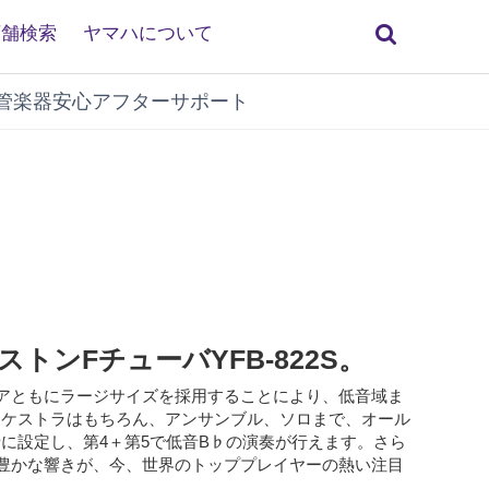
検
店舗検索
ヤマハについて
索
管楽器安心アフターサポート
ンFチューバYFB-822S。
アともにラージサイズを採用することにより、低音域ま
ーケストラはもちろん、アンサンブル、ソロまで、オール
3音に設定し、第4＋第5で低音B♭の演奏が行えます。さら
豊かな響きが、今、世界のトッププレイヤーの熱い注目