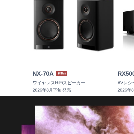
NX-70A
RX50
新製品
ワイヤレスHiFiスピーカー
AVレシ
2026年8月下旬 発売
2026年