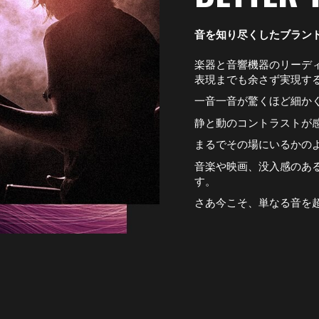
音を知り尽くしたブラン
楽器と音響機器のリーデ
表現までも余さず実現す
一音一音が驚くほど細か
静と動のコントラストが
まるでその場にいるかの
音楽や映画、没入感のあ
す。
さあ今こそ、単なる音を超え