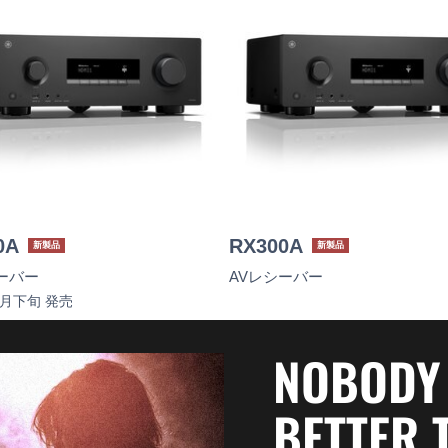
0A
RX300A
新製品
新製品
ーバー
AVレシーバー
8月下旬 発売
NOBODY
BETTER 