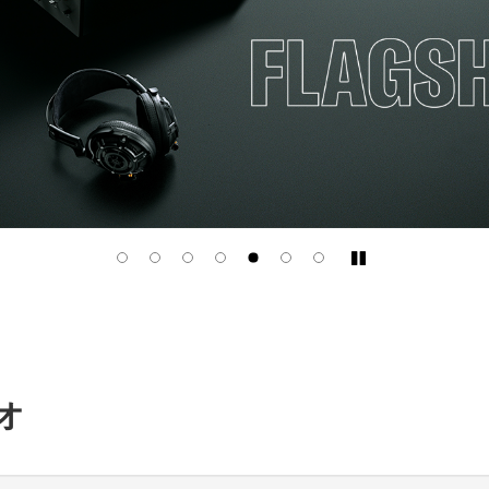
Play/Pause
オ