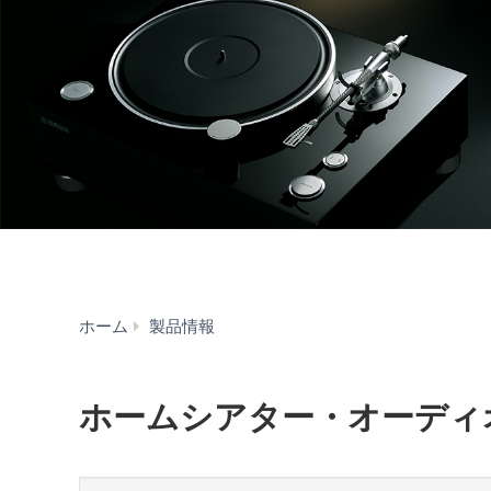
ホ
ホーム
製品情報
ー
ム
シ
ホームシアター・オーディ
ア
タ
ー・
オ