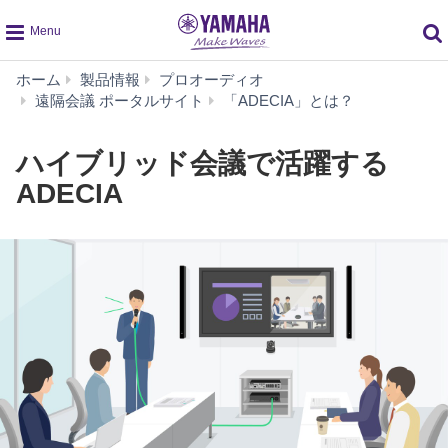
global
ホーム
製品情報
プロオーディオ
navigation
ハ
遠隔会議 ポータルサイト
「ADECIA」とは？
イ
ブ
ハイブリッド会議で活躍する
リ
ッ
ADECIA
ド
会
議
で
活
躍
す
る
ADECIA