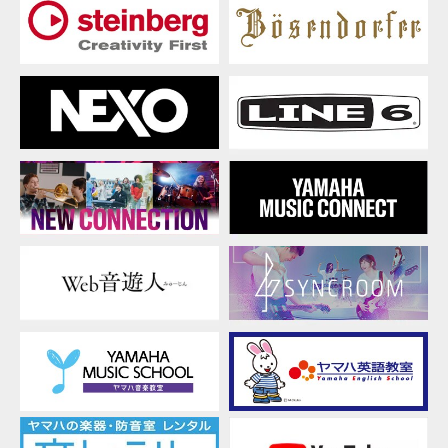
ッ
ド
会
議
で
活
躍
す
る
ADECIA