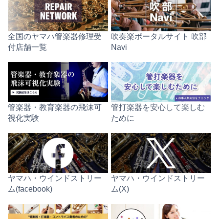
全国のヤマハ管楽器修理受
吹奏楽ポータルサイト 吹部
付店舗一覧
Navi
管楽器・教育楽器の飛沫可
管打楽器を安心して楽しむ
視化実験
ために
ヤマハ・ウインドストリー
ヤマハ・ウインドストリー
ム(facebook)
ム(X)