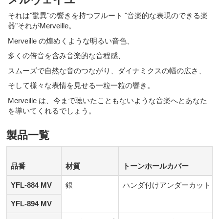
ヴ
それは"驚異"の響きを持つフルート "音楽的な表現のできる楽
ェ
器"それがMerveille。
イ
ユ
Merveille の煌めくような明るい音色、
多くの倍音を含み音楽的な音程感、
スムーズで自然な音のつながり、ダイナミクスの幅の広さ、
そして様々な表情を見せる一粒一粒の響き。
Merveille は、今まで聴いたこともないような音楽へとあなた
を導いてくれるでしょう。
製品一覧
品番
材質
トーンホールカバー
YFL-884 MV
銀
ハンダ付けアンダーカット
YFL-894 MV