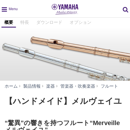
global
概要
特長
ダウンロード
オプション
navigation
【
ホーム
製品情報
楽器
管楽器・吹奏楽器
フルート
ン
ド
【ハンドメイド】メルヴェイユ
メ
イ
ド】
“驚異”の響きを持つフルート“Merveille
メ
ル
メルヴェイユ”