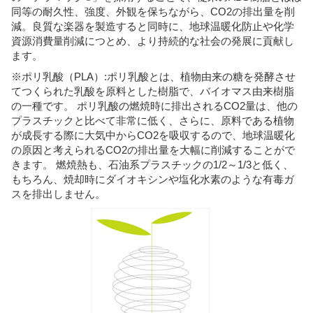
同等の耐久性、強度、外観を保ちながら、CO2の排出量を削
減。良質な楽器を製造すると同時に、地球温暖化防止や化学
資源消費量削減につとめ、より持続的な社会の発展に貢献し
ます。
※ポリ乳酸（PLA）:ポリ乳酸とは、植物由来の糖を発酵させ
てつくられた乳酸を原料とした樹脂で、バイオマス由来樹脂
の一種です。 ポリ乳酸の燃焼時に排出されるCO2量は、他の
プラスチックと比べて非常に低く、さらに、原料である植物
が成長する際に大気中からCO2を吸収するので、地球温暖化
の原因と考えられるCO2の排出量を大幅に削減することがで
きます。 燃焼熱も、石油系プラスチックの1/2～1/3と低く、
もちろん、焼却時にダイオキシンや塩化水素のような有毒ガ
スを排出しません。