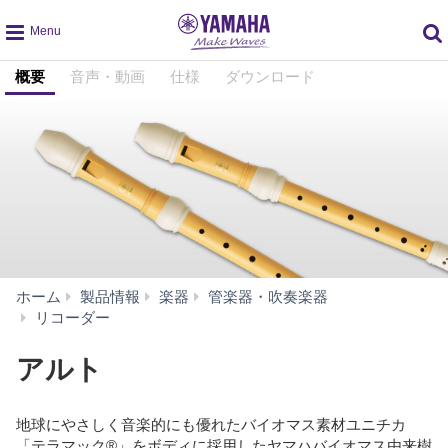
global
概要
音声・動画
仕様
ダウンロード
navigation
ホーム
製品情報
楽器
管楽器・吹奏楽器
ア
リコーダー
ル
ト
アルト
地球にやさしく音楽的にも優れたバイオマス素材ユニチカ
「テラマック®」をボディに採用したヤマハバイオマス由来樹