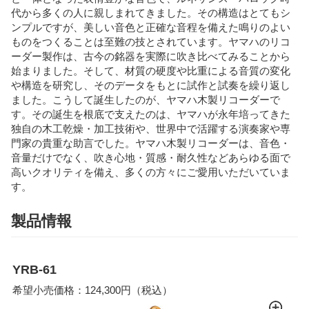
代から多くの人に親しまれてきました。その構造はとてもシ
ンプルですが、美しい音色と正確な音程を備えた鳴りのよい
ものをつくることは至難の技とされています。ヤマハのリコ
ーダー製作は、古今の銘器を実際に吹き比べてみることから
始まりました。そして、材質の硬度や比重による音質の変化
や構造を研究し、そのデータをもとに試作と試奏を繰り返し
ました。こうして誕生したのが、ヤマハ木製リコーダーで
す。その誕生を根底で支えたのは、ヤマハが永年培ってきた
独自の木工乾燥・加工技術や、世界中で活躍する演奏家や専
門家の貴重な助言でした。ヤマハ木製リコーダーは、音色・
音量だけでなく、吹き心地・質感・耐久性などあらゆる面で
高いクオリティを備え、多くの方々にご愛用いただいていま
す。
製品情報
YRB-61
希望小売価格：124,300円（税込）