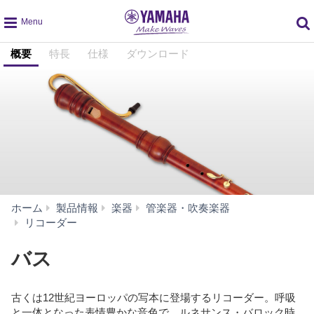
global
概要
特長
仕様
ダウンロード
navigation
ホーム
製品情報
楽器
管楽器・吹奏楽器
バ
リコーダー
ス
バス
古くは12世紀ヨーロッパの写本に登場するリコーダー。呼吸
と一体となった表情豊かな音色で、ルネサンス・バロック時