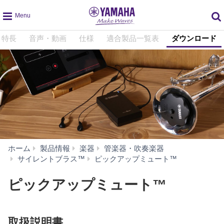
global
特長
音声・動画
仕様
適合製品一覧表
ダウンロード
navigation
ホーム
製品情報
楽器
管楽器・吹奏楽器
ダ
サイレントブラス™
ピックアップミュート™
ウ
ン
ピックアップミュート™
ロ
ー
ド
取扱説明書