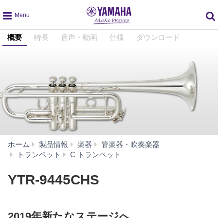
global
概要
特長
音声・動画
仕様
ダウンロード
navigation
ホーム
製品情報
楽器
管楽器・吹奏楽器
YTR-
トランペット
C トランペット
9445CHS
YTR-9445CHS
2019年新たなステージへ