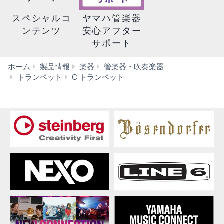
スペシャルコ
ヤマハ管楽器
ンテンツ
安心アフター
サポート
ホーム
製品情報
楽器
管楽器・吹奏楽器
YTR-
トランペット
C トランペット
9445CHS