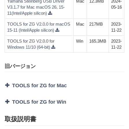
Yamaha Steinberg USB Driver
Mac
12.3MB
2024-
V3.1.7 for Mac macOS 26, 15-
05-16
11(Intel/Apple silicon)
TOOLS for ZG V2.0.0 for macOS
Mac
217MB
2023-
15-11 (Intel/Apple silicon)
11-22
TOOLS for ZG V2.0.0 for
Win
165.3MB
2023-
Windows 11/10 (64-bit)
11-22
旧バージョン
TOOLS for ZG for Mac
TOOLS for ZG for Win
取扱説明書