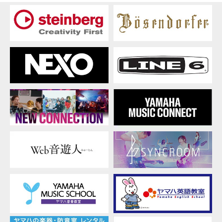
ロ
ー
ド