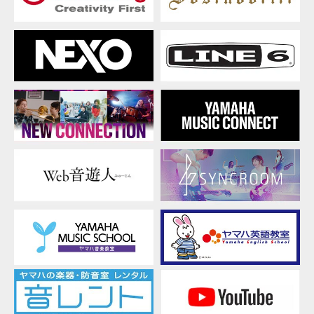
イ
ト
「体
験
型
施
設
向
け
音
響
ソ
リ
ュ
ー
シ
ョ
ン」