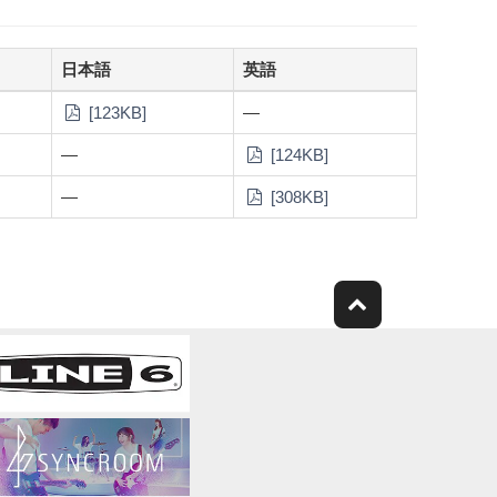
日本語
英語
[123KB]
—
—
[124KB]
—
[308KB]