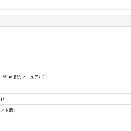
ス
ne/iPad接続マニュアル)
らせ
（テキスト版）