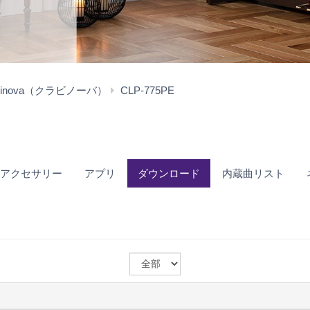
ダ
avinova（クラビノーバ）
CLP-775PE
ウ
ン
ロ
ー
ド
アクセサリー
アプリ
ダウンロード
内蔵曲リスト
OS
を
選
ぶ