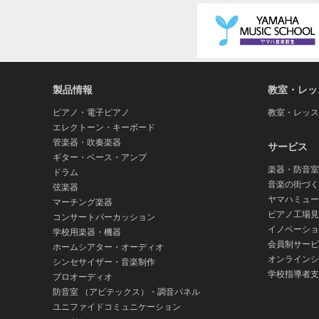
製品情報
教室・レッ
ピアノ・電子ピアノ
教室・レッス
エレクトーン・キーボード
管楽器・吹奏楽器
サービス
ギター・ベース・アンプ
楽器・防音室
ドラム
音楽の街づく
弦楽器
ヤマハミュー
マーチング楽器
ピアノ工場見
コンサートパーカッション
イノベーショ
学校用楽器・機器
会員制サービ
ホームシアター・オーディオ
オンラインシ
シンセサイザー・音楽制作
学校指導者支
プロオーディオ
防音室 （アビテックス）・調音パネル
ユニファイドコミュニケーション