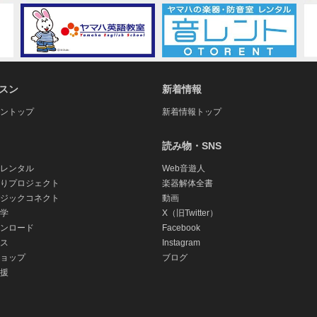
スン
新着情報
ントップ
新着情報トップ
読み物・SNS
レンタル
Web音遊人
りプロジェクト
楽器解体全書
ジックコネクト
動画
学
X（旧Twitter）
ンロード
Facebook
ス
Instagram
ョップ
ブログ
援