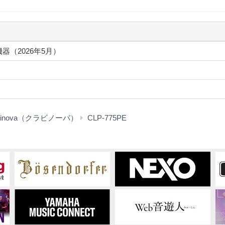
ス機器（2026年5月）
ダ
avinova（クラビノーバ）
CLP-775PE
ウ
ン
ロ
ー
ド