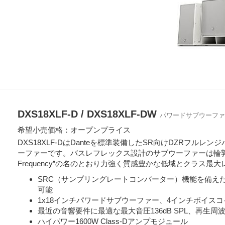
DXS18XLF-D / DXS18XLF-DW
パワードサブウーファ
希望小売価格：オープンプライス
DXS18XLF-DはDanteを標準装備したSR向けDZRフ
ーファーです。バスレフレックス設計のサブウーファーは輪郭を損ね
Frequency”の名のとおり力強く質感豊かな低域とクラス最大レ
SRC（サンプリングレートコンバーター）機能を備えたDante
可能
1x18インチパワードサブウーファー、4インチボイスコ
最近の音響要件に最適な最大音圧136dB SPL、再生周波数帯
ハイパワー1600W Class-Dアンプモジュール