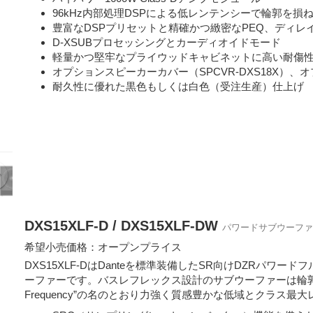
96kHz内部処理DSPによる低レンテンシーで輪郭を損
豊富なDSPプリセットと精確かつ緻密なPEQ、ディレ
D-XSUBプロセッシングとカーディオイドモード
軽量かつ堅牢なプライウッドキャビネットに高い耐傷
オプションスピーカーカバー（SPCVR-DXS18X）、
耐久性に優れた黒色もしくは白色（受注生産）仕上げ
DXS15XLF-D / DXS15XLF-DW
パワードサブウーファ
希望小売価格：オープンプライス
DXS15XLF-DはDanteを標準装備したSR向けDZRパ
ーファーです。バスレフレックス設計のサブウーファーは輪郭を損ね
Frequency”の名のとおり力強く質感豊かな低域とクラス最大レ