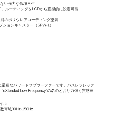
ねない強力な低域再生
イ、ルーティングをLCDから直感的に設定可能
性能のポリウレアコーディング塗装
オプションキャスター（SPW-1）
合せに最適なパワードサブウーファーです。バスレフレック
ded Low Frequency”の名のとおり力強く質感豊
。
イル
域30Hz-150Hz