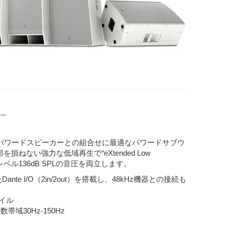
ー
ルレンジパワードスピーカーとの組合せに最適なパワードサブウ
ない強力な低域再生で“eXtended Low
ベル136dB SPLの音圧を両立します。
 I/O（2in/2out）を搭載し、48kHz機器との接続も
イル
域30Hz-150Hz