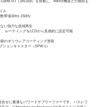
 I/O（2in/2out）を搭載し、48kHz機器との接続も
イル
域30Hz-150Hz
ねない強力な低域再生
イ、ルーティングをLCDから直感的に設定可能
性能のポリウレアコーディング塗装
オプションキャスター（SPW-1）
との組合せに最適なパワードサブウーファーです。バスレフ
tended Low Frequency”の名のとおり力強く