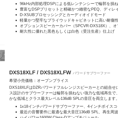
96kHz内部処理DSPによる低レンテンシーで輪郭を損
豊富なDSPプリセットと精確かつ緻密なPEQ、ディレ
D-XSUBプロセッシングとカーディオイドモード
軽量かつ堅牢なプライウッドキャビネットに高い耐傷
オプションスピーカーカバー（SPCVR-DXS18X）、
耐久性に優れた黒色もしくは白色（受注生産）仕上げ
DXS18XLF / DXS18XLFW
パワードサブウーファー
希望小売価格：オープンプライス
DXS18XLFはDZRパワードフルレンジスピーカーとの組
ス設計のサブウーファーは輪郭を損ねない強力な低域再生で、“eXten
かな低域とクラス最大レベル136dB SPLの音圧を両立します
1x18インチパワードサブウーファー、4インチボイスコ
最近の音響要件に最適な最大音圧136dB SPL、再生周波数帯
ハイパワー1600W Class-Dアンプモジュール