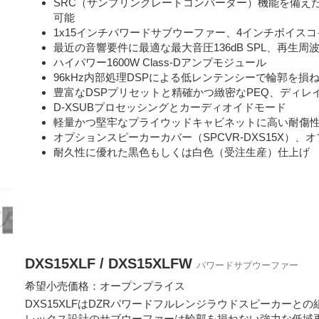
SRC（サンプリングレートコンバーター）機能を備えたDante
可能
1x15インチパワードサブウーファー、4インチボイスコ
最近の音響要件に最適な最大音圧136dB SPL、再生周波数帯
ハイパワー1600W Class-Dアンプモジュール
96kHz内部処理DSPによる低レンテンシーで輪郭を損
豊富なDSPプリセットと精確かつ緻密なPEQ、ディレ
D-XSUBプロセッシングとカーディオイドモード
軽量かつ堅牢なプライウッドキャビネットに高い耐傷
オプションスピーカーカバー（SPCVR-DXS15X）、
耐久性に優れた黒色もしくは白色（受注生産）仕上げ
DXS15XLF / DXS15XLFW
パワードサブウーファー
希望小売価格：オープンプライス
DXS15XLFはDZRパワードフルレンジラウドスピーカー
レックス設計のサブウーファーは輪郭を損ねない強力な低域再生で、“eX