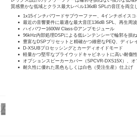
質感豊かな低域とクラス最大レベル136dB SPLの音圧を両立
1x15インチパワードサブウーファー、4インチボイスコ
最近の音響要件に最適な最大音圧136dB SPL、再生周波数帯
ハイパワー1600W Class-Dアンプモジュール
96kHz内部処理DSPによる低レンテンシーで輪郭を損
豊富なDSPプリセットと精確かつ緻密なPEQ、ディレ
D-XSUBプロセッシングとカーディオイドモード
軽量かつ堅牢なプライウッドキャビネットに高い耐傷
オプションスピーカーカバー（SPCVR-DXS15X）、
耐久性に優れた黒色もしくは白色（受注生産）仕上げ