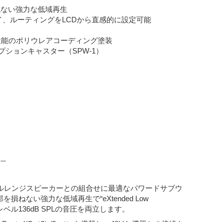
ねない強力な低域再生
イ、ルーティングをLCDから直感的に設定可能
性能のポリウレアコーディング塗装
オプションキャスター（SPW-1）
ー
ワードフルレンジスピーカーとの組合せに最適なパワードサブウ
ない強力な低域再生で“eXtended Low
ベル136dB SPLの音圧を両立します。