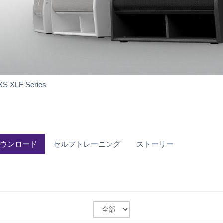
ダ
XS XLF Series
ウ
ン
ロ
ー
ド
ダウンロード
セルフトレーニング
ストーリー
OS
を