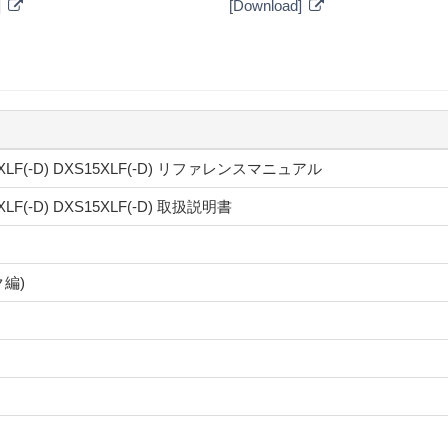
]
[Download]
DXS18XLF(-D) DXS15XLF(-D) リファレンスマニュアル
18XLF(-D) DXS15XLF(-D) 取扱説明書
ク編)