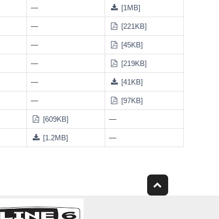
—
[1MB]
—
[221KB]
—
[45KB]
—
[219KB]
—
[41KB]
—
[97KB]
[609KB]
—
[1.2MB]
—