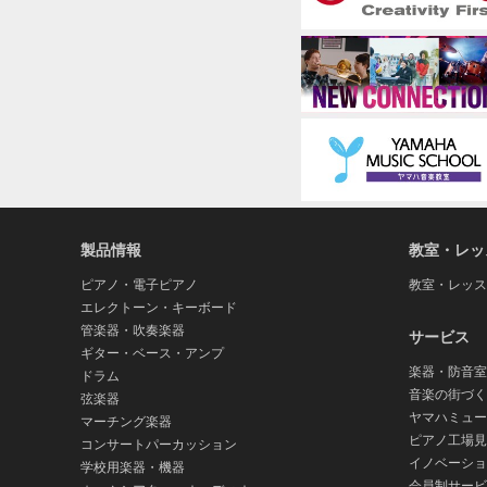
製品情報
教室・レッ
ピアノ・電子ピアノ
教室・レッス
エレクトーン・キーボード
管楽器・吹奏楽器
サービス
ギター・ベース・アンプ
楽器・防音室
ドラム
音楽の街づく
弦楽器
ヤマハミュー
マーチング楽器
ピアノ工場見
コンサートパーカッション
イノベーショ
学校用楽器・機器
会員制サービ