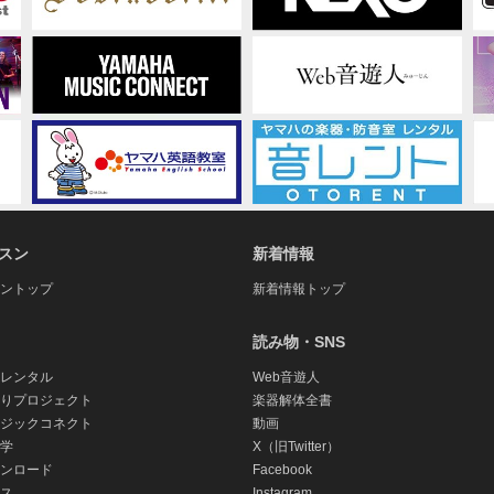
スン
新着情報
ントップ
新着情報トップ
読み物・SNS
レンタル
Web音遊人
りプロジェクト
楽器解体全書
ジックコネクト
動画
学
X（旧Twitter）
ンロード
Facebook
ス
Instagram