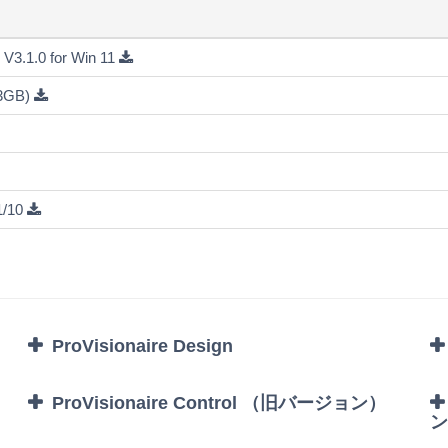
選
ぶ
 V3.1.0 for Win 11
.3GB)
1/10
ProVisionaire Design
ProVisionaire Control （旧バージョン）
ン