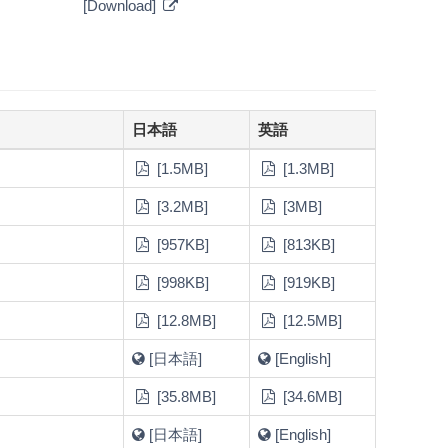
[Download]
日本語
英語
[1.5MB]
[1.3MB]
[3.2MB]
[3MB]
[957KB]
[813KB]
[998KB]
[919KB]
[12.8MB]
[12.5MB]
[日本語]
[English]
[35.8MB]
[34.6MB]
[日本語]
[English]