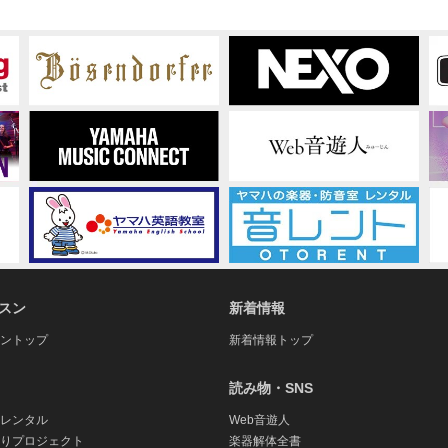
ン
ロ
ー
ド
スン
新着情報
ントップ
新着情報トップ
読み物・SNS
レンタル
Web音遊人
りプロジェクト
楽器解体全書