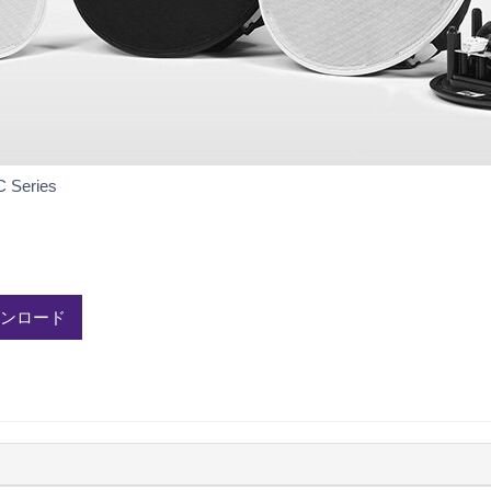
ダ
 Series
ウ
ン
ロ
ー
ド
ウンロード