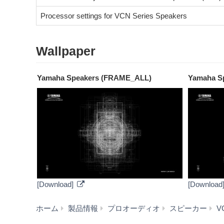
Processor settings for VCN Series Speakers
Wallpaper
Yamaha Speakers (FRAME_ALL)
Yamaha S
[Download]
[Download
ホーム
製品情報
プロオーディオ
スピーカー
VC