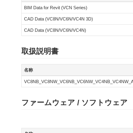
BIM Data for Revit (VCN Series)
CAD Data (VC8N/VC6N/VC4N 3D)
CAD Data (VC8N/VC6N/VC4N)
取扱説明書
名称
VC8NB_VC8NW_VC6NB_VC6NW_VC4NB_VC4NW
ファームウェア / ソフトウェア