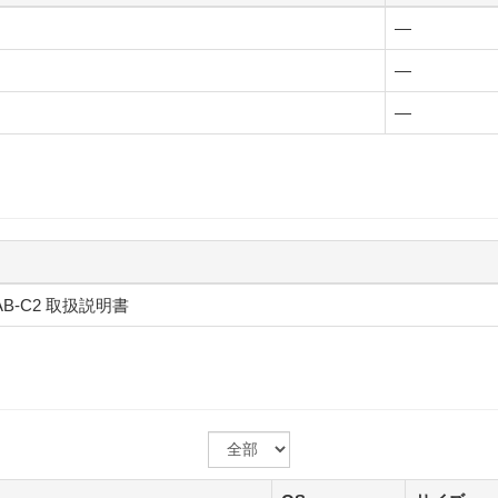
—
—
—
_AB-C2 取扱説明書
OS
を
選