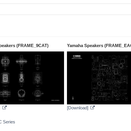
peakers (FRAME_9CAT)
Yamaha Speakers (FRAME_EA
]
[Download]
ダ
 Series
ウ