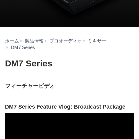
ホーム
製品情報
プロオーディオ
ミキサー
セ
DM7 Series
ル
フ
DM7 Series
ト
レ
ー
フィーチャービデオ
ニ
ン
グ
DM7 Series Feature Vlog: Broadcast Package