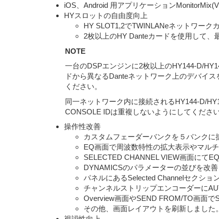
iOS、Android 用アプリケーションMonito
HYスロットの自由度向上
HY SLOT1,2でTWINLANeネッ
2枚以上のHY Danteカードを使用して
NOTE
一台のDSPエンジンに2枚以上のHY144-D/
ドから異なるDanteネットワーク上のデバイ
ください。
同一ネットワーク内に接続されるHY144-D/HY14
CONSOLE IDは重複しないようにしてください
操作性改善
カスタムフェーダーバンクを５バンクに拡
EQ画面で周波数特性の拡大表示やマルチタ
SELECTED CHANNEL VIEW画
DYNAMICSのパラメーターの並びを改善し
パネルにあるSelected Channel
チャンネルストリップエンコーダーにAUTO 
Overview画面やSEND FROM/T
その他、画面レイアウトを刷新しました
視認性向上