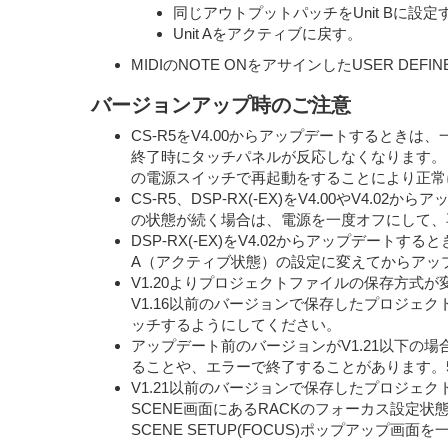
同じアウトプットパッチをUnit Bに設定
Unit Aをアクティブに戻す。
MIDIのNOTE ONをアサインしたUSER D
バージョンアップ時のご注意
CS-R5をV4.00からアップデートするときは
終了時にタッチパネルが反応しなくなります。
の電源スイッチで再起動をすることにより正常に
CS-R5、DSP-RX(-EX)をV4.00やV
の状態が続く場合は、電源を一度オフにして、
DSP-RX(-EX)をV4.02からアップデート
A（アクティブ状態）の設定に変えてからアッ
V1.20よりプロジェクトファイルの保存方式
V1.16以前のバージョンで保存したプロジ
ッチするようにしてください。
アップデート前のバージョンがV1.21以下の場
ることや、エラーで終了することがあります。
V1.21以前のバージョンで保存したプロジェ
SCENE画面にあるRACKのフォーカス設
SCENE SETUP(FOCUS)ポップアッ