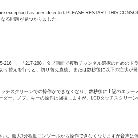
xception has been detected. PLEASE RESTART THIS C
くなる問題が見つかりました。
」、「145-216」、「217-288」タブ画面で複数チャンネル選択の
による画面を切り替えを行うと、切り替え直後、または数秒後に以下の症状
タッチスクリーンでの操作ができなくなり、数秒後に上記のエラー
ー、ノブ、キーの操作は回復しますが、LCDタッチスクリーンによる操
ださい。最大1分程度コンソールから操作できなくなりますが音声は