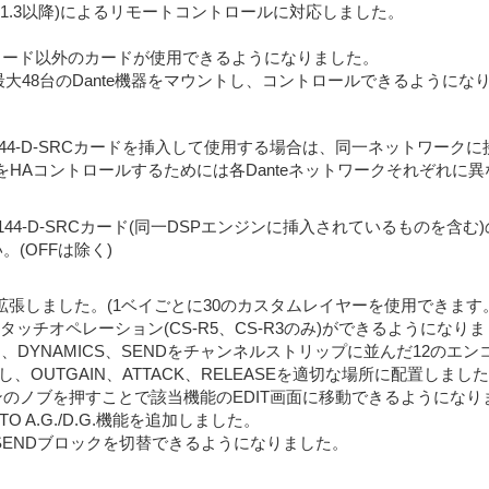
rMix(V1.3以降)によるリモートコントロールに対応しました。
トワークカード以外のカードが使用できるようになりました。
、最大48台のDante機器をマウントし、コントロールできるようにな
HY144-D-SRCカードを挿入して使用する場合は、同一ネットワークに
スをHAコントロールするためには各Danteネットワークそれぞれ
4-D-SRCカード(同一DSPエンジンに挿入されているものを含む)のDant
。(OFFは除く)
張しました。(1ベイごとに30のカスタムレイヤーを使用できます。
ッチオペレーション(CS-R5、CS-R3のみ)ができるようになり
面にてEQ、DYNAMICS、SENDをチャンネルストリップに並んだ1
、OUTGAIN、ATTACK、RELEASEを適切な場所に配置しまし
セクションのノブを押すことで該当機能のEDIT画面に移動できるようにな
A.G./D.G.機能を追加しました。
O画面でSENDブロックを切替できるようになりました。
。