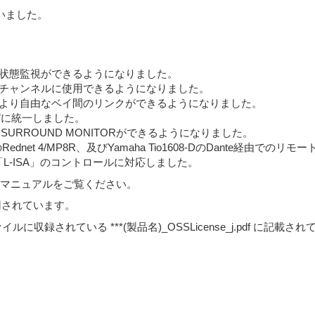
いました。
。
全体の状態監視ができるようになりました。
が全チャンネルに使用できるようになりました。
NGSでより自由なベイ間のリンクができるようになりました。
M”に統一しました。
R SURROUND MONITORができるようになりました。
srite社のRednet 4/MP8R、及びYamaha Tio1608-DのDante
システム「L-ISA」のコントロールに対応しました。
ョンマニュアルをご覧ください。
使用されています。
されている ***(製品名)_OSSLicense_j.pdf に記載さ