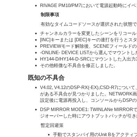
RIVAGE PM10/PM7において電源起動
制限事項
有効なタイムコードソースが選択された状態で
チャンネルカラーを変更したシーンをリコール
[INC]キーまたは [DEC]キーの連打を行
PREVIEWモード解除後、SCENEフィー
-ONLINE- DEVICE LISTから選んでマウ
HY144-D/HY144-D-SRCにマウントし
その他軽微な不具合を修正しました。
既知の不具合
V4.02, V4.12のDSP-RX(-EX),CSD-
がある不具合が見つかりました。NETWORK画面
設定後に電源再投入し、コンソールからDSP
DSP MIRROR MODE1: TWINLANe 
ジオーバーした時にアウトプットパッチが引き
暫定回避策
手動でスタンバイ用のUnit Bをアクテ