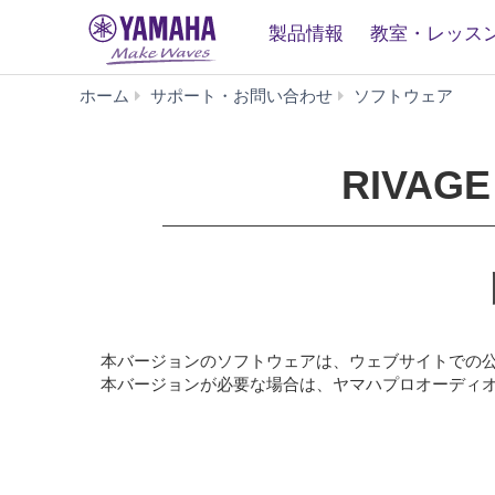
製品情報
教室・レッス
RI
ホーム
サポート・お問い合わせ
ソフトウェア
PM
Firmw
V4.13
RIVAGE
(旧
バ
ー
ジ
ョ
ン)
本バージョンのソフトウェアは、ウェブサイトでの
本バージョンが必要な場合は、ヤマハプロオーディ