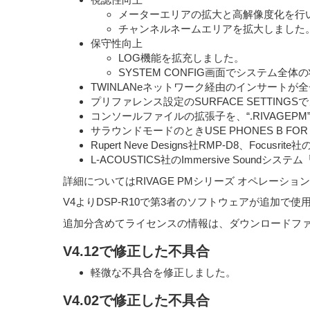
メーターエリアの拡大と高解像度化を行
チャンネルネームエリアを拡大しました
保守性向上
LOG機能を拡充しました。
SYSTEM CONFIG画面でシステム
TWINLANeネットワーク経由のインサート
プリファレンス設定のSURFACE SETTI
コンソールファイルの拡張子を、“.RIVAGEP
サラウンドモードのときUSE PHONES B FO
Rupert Neve Designs社RMP-D8、Focu
L-ACOUSTICS社のImmersive Sound
詳細についてはRIVAGE PMシリーズ オペレーシ
V4よりDSP-R10で第3者のソフトウェアが追加で
追加分含めてライセンスの情報は、ダウンロードファイルに収録
V4.12で修正した不具合
軽微な不具合を修正しました。
V4.02で修正した不具合