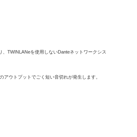
WINLANeを使用しないDanteネットワークシス
ルのアウトプットでごく短い音切れが発生します。
。