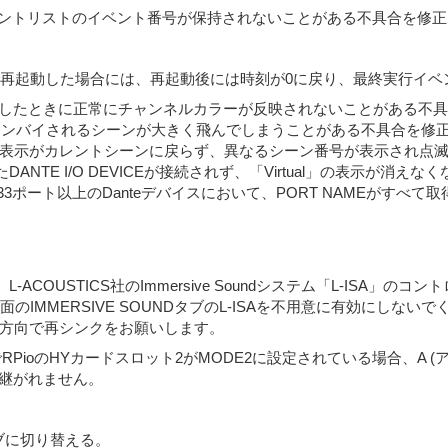
時にイベントリストのイベント番号が保持されないことがある不具合を修
再起動した場合には、再起動後には時刻が0に戻り、最終実行イベ
したときに正常にチャンネルカラーが反映されないことがある不具
うとスタンバイされるシーンが大きく飛んでしまうことがある不具合を修
ルドの表示がカレントシーンに戻らず、異なるシーン番号が表示され点
ントしたDANTE I/O DEVICEが接続されず、「Virtual」の表示
た入出力33ポート以上のDanteデバイスにおいて、PORT NAMEがす
R7について、L-ACOUSTICS社のImmersive Soundシステム「L
のIMMERSIVE SOUNDタブのL-ISAを不用意に有効にしない
の方向で再シンクをお願いします。
MIRRORでRPioのHYカードスロット2がMODE2に設定されている場合、A
継がれません。
ィブに切り替える。