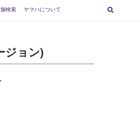
検
店舗検索
ヤマハについて
索
旧バージョン)
せ