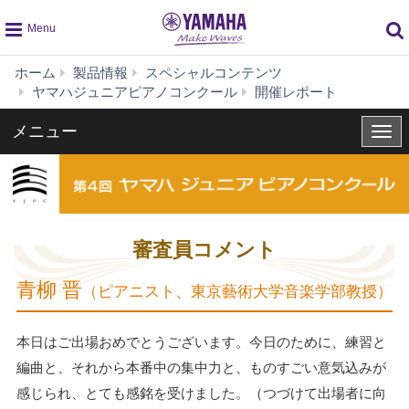
global
ホーム
製品情報
スペシャルコンテンツ
navigation
審
ヤマハジュニアピアノコンクール
開催レポート
査
員
メニュー
メ
コ
ニ
メ
ュ
ン
ー
ト
審査員コメント
青柳 晋
（ピアニスト、東京藝術大学音楽学部教授）
本日はご出場おめでとうございます。今日のために、練習と
編曲と、それから本番中の集中力と、ものすごい意気込みが
感じられ、とても感銘を受けました。（つづけて出場者に向