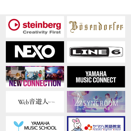
ー
ス
部
門
受
賞
者
イ
ン
タ
ヴ
ュ
ー