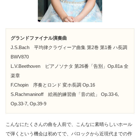
グランドファイナル演奏曲
J.S.Bach 平均律クラヴィーア曲集 第2巻 第1番 ハ長調
BWV870
L.V.Beethoven ピアノソナタ 第26番「告別」Op.81a 全
楽章
F.Chopin 序奏とロンド 変ホ長調 Op.16
S.Rachmaninoff 絵画的練習曲「音の絵」 Op.33-6,
Op.33-7, Op.39-9
こんなにたくさんの曲を人前で、こんなに素晴らしいホール
で弾くという機会は初めてで、バロックから近現代までの作