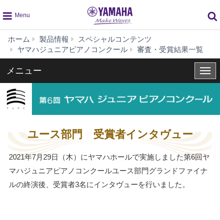
global
ホーム
製品情報
スペシャルコンテンツ
navigation
ユ
ヤマハジュニアピアノコンクール
審査・受賞結果一覧
ー
ス
メニュー
メ
部
ニ
門
ュ
受
ー
賞
者
イ
ユース部門 受賞者インタヴュー
ン
タ
2021年7月29日（木）にヤマハホールで実施しました第6回ヤ
ヴ
マハジュニアピアノコンクールユース部門グランドファイナ
ュ
ー
ルの終演後、受賞者3名にインタヴューを行いました。