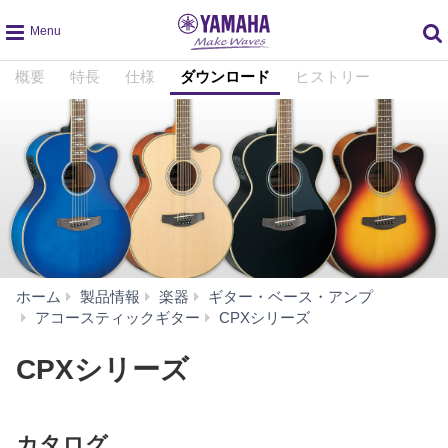
global
概要
特長
仕様
ダウンロード
ヒストリー
navigation
ホーム
製品情報
楽器
ギター・ベース・アンプ
ダ
アコースティックギター
CPXシリーズ
ウ
ン
CPXシリーズ
ロ
ー
ド
カタログ