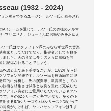
seau (1932 - 2024)
ソフォン奏者であるユージン・ルソー氏が逝去され
AのARチームを通じて、ルソー氏の奥様のノルマ
サ=マリエさん、ジョーさんにお悔やみをお伝え
れのルソー氏はサクソフォン界のみならず世界の音楽
演奏家としてだけでなく、指導者としても数多
しました。氏の音楽は多くの人々に感動を与
遠に記憶されることでしょう。
係を語る上で最も重要なことが、1972年から始
クソフォン開発です。ルソー氏を技術顧問に迎
徹底的に分析し、氏の演奏家、教育者としての
の技術を結集させ試作と改良を重ねて完成した
クソフォン奏者にご愛用いただいているヤマハ
ズです。その62シリーズが基本となり、多くのト
用する875シリーズや82Zシリーズと繋がって
の開発がなければ、ヤマハサクソフォンは生ま