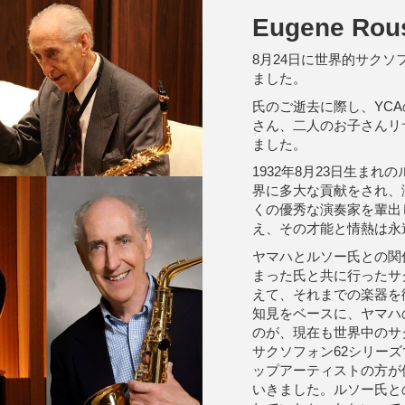
Eugene Rous
8月24日に世界的サク
ました。
氏のご逝去に際し、YC
さん、二人のお子さんリ
ました。
1932年8月23日生ま
界に多大な貢献をされ、
くの優秀な演奏家を輩出
え、その才能と情熱は永
ヤマハとルソー氏との関
まった氏と共に行ったサ
えて、それまでの楽器を
知見をベースに、ヤマハ
のが、現在も世界中のサ
サクソフォン62シリー
ップアーティストの方が使
いきました。ルソー氏と