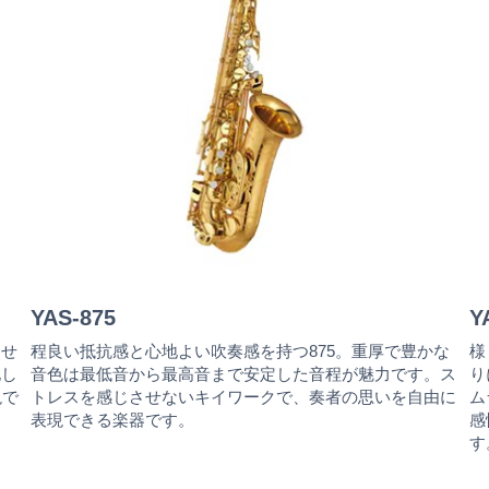
YAS-875
Y
させ
程良い抵抗感と心地よい吹奏感を持つ875。重厚で豊かな
様
化し
音色は最低音から最高音まで安定した音程が魅力です。ス
り
現で
トレスを感じさせないキイワークで、奏者の思いを自由に
ム
表現できる楽器です。
感
す