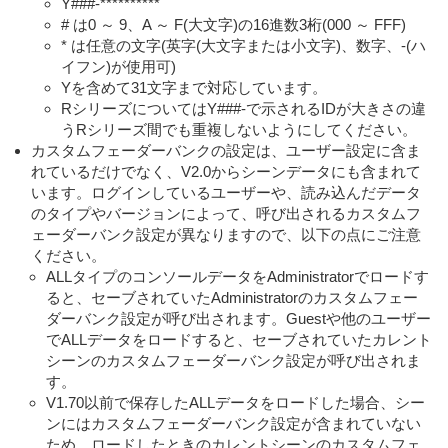
Y###-**********
# は0 ～ 9、A ～ F(大文字)の16進数3桁(000 ～ FFF)
* は任意の文字(英字(大文字または小文字)、数字、-(ハ
イフン)が使用可)
Yを含めて31文字まで対応しています。
RシリーズについてはY###-で示されるIDが大きさの違
うRシリーズ間でも重複しないようにしてください。
カスタムフェーダーバンクの設定は、ユーザー設定に含ま
れているだけでなく、V2.0からシーンデータにも含まれて
います。ログインしているユーザーや、読み込んだデータ
のタイプやバージョンによって、呼び出されるカスタムフ
ェーダーバンク設定が異なりますので、以下の点にご注意
ください。
ALLタイプのコンソールデータをAdministratorでロードす
ると、セーブされていたAdministratorのカスタムフェー
ダーバンク設定が呼び出されます。Guestや他のユーザー
でALLデータをロードすると、セーブされていたカレント
シーンのカスタムフェーダーバンク設定が呼び出されま
す。
V1.70以前で保存したALLデータをロードした場合、シー
ンにはカスタムフェーダーバンク設定が含まれていない
ため、ロードしたときのカレントシーンのカスタムフェ