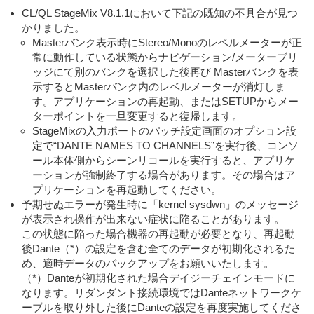
CL/QL StageMix V8.1.1において下記の既知の不具合が見つ
かりました。
Masterバンク表示時にStereo/Monoのレベルメーターが正
常に動作している状態からナビゲーション/メーターブリ
ッジにて別のバンクを選択した後再び Masterバンクを表
示するとMasterバンク内のレベルメーターが消灯しま
す。アプリケーションの再起動、またはSETUPからメー
ターポイントを一旦変更すると復帰します。
StageMixの入力ポートのパッチ設定画面のオプション設
定で“DANTE NAMES TO CHANNELS”を実行後、コンソ
ール本体側からシーンリコールを実行すると、アプリケ
ーションが強制終了する場合があります。その場合はア
プリケーションを再起動してください。
予期せぬエラーが発生時に「kernel sysdwn」のメッセージ
が表示され操作が出来ない症状に陥ることがあります。
この状態に陥った場合機器の再起動が必要となり、再起動
後Dante（*）の設定を含む全てのデータが初期化されるた
め、適時データのバックアップをお願いいたします。
（*）Danteが初期化された場合デイジーチェインモードに
なります。リダンダント接続環境ではDanteネットワークケ
ーブルを取り外した後にDanteの設定を再度実施してくださ