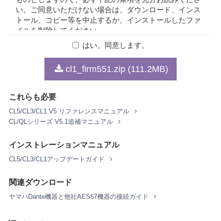
い。ご同意いただけない場合は、ダウンロード、インス
トール、コピー等を中止するか、インストールしたファ
イルを削除してください。
はい、同意します。
1. 著作権および使用許諾
cl1_firm551.zip (111.2MB)
弊社はお客様に対し、本契約に基づいて配布されるプロ
グラム、データファイルおよび今後お客様に一定の条件
これらも必要
付きで配布され得るそれらのバージョンアップ（以下
「本ソフトウェア」）を、お客様ご自身が所有または管
CL5/CL3/CL1 V5 リファレンスマニュアル
理するコンピュータ、スマートフォン、楽器または機器
CL/QLシリーズ V5.1追補マニュアル
において使用するための譲渡不能な権利を許諾します。
これらの本ソフトウェアが記録される記録メディアや、
インストレーションマニュアル
本ソフトウェアの使用から得られるデータの所有権はお
CL5/CL3/CL1アップデートガイド
客様にありますが、本ソフトウェア自体の権利およびそ
の著作権は、弊社およびライセンサーが有します。
関連ダウンロード
2. 使用制限
ヤマハDante機器と他社AES67機器の接続ガイド
お客様は、本ソフトウェアの利用にあたり、以下の行為
を行なってはなりません。