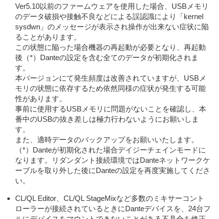
Ver5.10以前のファームウェアを使用した場合、USBメモリ
のデータ破損や接触不良などによる誤認識により「kernel
sysdwn」のメッセージが表示され操作が出来ない症状に陥
ることがあります。
この状態に陥った場合機器の再起動が必要となり、再起動
後（*）Danteの設定を含む全てのデータが初期化されま
す。
本バージョンにて発生頻度は改善されていますが、USBメ
モリの状態に依存するため依然同様の症状が発生する可能
性があります。
事前に使用するUSBメモリに問題がないことを確認し、本
番中のUSBの抜き差しは極力行わないようにお願いしま
す。
また、適時データのバックアップをお願いいたします。
（*）Danteが初期化された場合デイジーチェインモードに
なります。リダンダント接続環境ではDanteネットワークケ
ーブルを取り外した後にDanteの設定を再度実施してくださ
い。
CL/QL Editor、CL/QL StageMixなど多数のミキサーコント
ローラーが接続されているときにDanteデバイスを、24台フ
ルにデバイスをマウントできないことがある不具合を修正