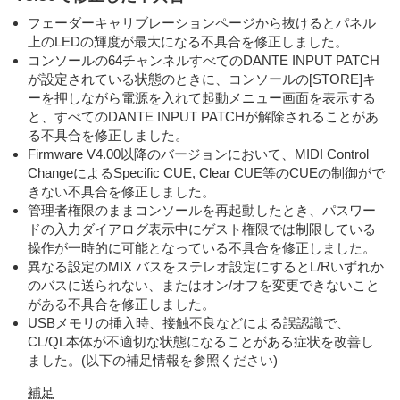
フェーダーキャリブレーションページから抜けるとパネル
上のLEDの輝度が最大になる不具合を修正しました。
コンソールの64チャンネルすべてのDANTE INPUT PATCH
が設定されている状態のときに、コンソールの[STORE]キ
ーを押しながら電源を入れて起動メニュー画面を表示する
と、すべてのDANTE INPUT PATCHが解除されることがあ
る不具合を修正しました。
Firmware V4.00以降のバージョンにおいて、MIDI Control
ChangeによるSpecific CUE, Clear CUE等のCUEの制御がで
きない不具合を修正しました。
管理者権限のままコンソールを再起動したとき、パスワー
ドの入力ダイアログ表示中にゲスト権限では制限している
操作が一時的に可能となっている不具合を修正しました。
異なる設定のMIX バスをステレオ設定にするとL/Rいずれか
のバスに送られない、またはオン/オフを変更できないこと
がある不具合を修正しました。
USBメモリの挿入時、接触不良などによる誤認識で、
CL/QL本体が不適切な状態になることがある症状を改善し
ました。(以下の補足情報を参照ください)
補足