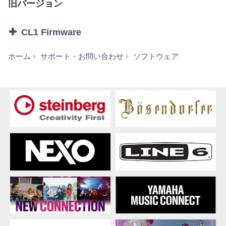
旧バージョン
本ソフトウェアを逆コンパイル、逆アセンブル、
リバース・エンジニアリング、またはその他の方
CL1 Firmware
法により、人間が感得できる形にすること(ただ
し、著作権法その他適用される法令により明示的
に許可されている場合を除く)。
CL1
ホーム
サポート・お問い合わせ
ソフトウェア
本ソフトウェアの全体または一部を複製、修正、
Firmware
改変、賃貸、リース、転売、頒布または本ソフト
V5.51
ウェアの内容に基づいて二次的著作物をつくるこ
(旧
と。
バ
本ソフトウェアを、ネットワークを通して別のコ
ー
ンピュータに伝送すること。
ジ
本ソフトウェアを利用して、違法なデータや公序
ョ
良俗に反するデータを配信すること。
ン)
弊社の許可無く本ソフトウェアの利用を前提とし
たサービスを立ち上げること。
正当な保有者から許可を得ている場合またはその
他の法的な権限を有する場合を除いて、著作権そ
の他の財産的権利により保護された物の権利侵害
となる様態にて本ソフトウェアを利用すること。
本ソフトウェアにより使用または入手できる著作
権曲について、商業的な目的で使用すること、著