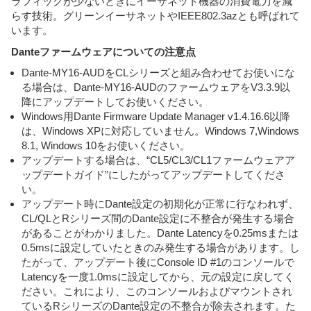
ラフィックが少ないときにイーサネット機器の消費電力を減
らす技術。グリーンイーサネットやIEEE802.3azとも呼ばれて
います。
Danteファームウェアについての注意点
Dante-MY16-AUDをCLシリーズと組み合わせてお使いにな
る場合は、Dante-MY16-AUDのファームウェアをV3.3.9以
降にアップデートしてお使いください。
Windows用Dante Firmware Update Manager v1.4.16.6以降
は、Windows XPに対応していません。Windows 7,Windows
8.1, Windows 10をお使いください。
アップデートする場合は、“CL5/CL3/CL1ファームウェアア
ップデートガイド”にしたがってアップデートしてくださ
い。
アップデート時にDante設定の初期化が正常に行なわれず、
CL/QLとRシリーズ間のDante設定に不整合が発生する場合
があることがわかりました。Dante Latencyを0.25msまたは
0.5msに設定していたときのみ発生する場合があります。し
たがって、アップデート後にConsole ID #1のコンソールで
Latencyを一度1.0msに設定してから、元の設定に戻してく
ださい。これにより、このコンソールおよびマウントされ
ているRシリーズのDante設定の不整合が除去されます。た