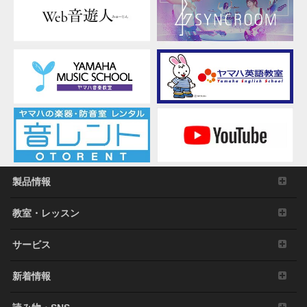
作者の許可無く複製、転送または配信したり、不
特定多数にむけて再生および演奏すること、入手
できるデータの暗号を権利者の許可なく解除した
り、電子すかしを改編したりすること。
その他、法律・公序良俗に反する行為。
3. 発行と終了
本契約は、お客様が本利用規約に同意した日に発
効します。
本契約は、お客様が著作権法または本契約に定め
る使用条件の条項に一つでも違反されたときは、
弊社からの終了通知がなくても自動的に終了する
製品情報
ものとします。その場合には、ただちに本ソフト
ウェアの使用を中止し、その複製および付帯文書
教室・レッスン
をすべて廃棄しなければなりません。
4. 製品の否認
サービス
お客様は本ソフトウェアを利用するリスクは全てお客様
新着情報
のご負担となることを理解し明示的に同意するものとし
ます。本ソフトウェアおよび付帯文書は保証なしに「現
状のまま」提供されます。弊社は明示、黙示、法定にか