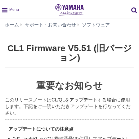
global
CL1
ホーム
サポート・お問い合わせ
ソフトウェア
navigation
Firmware
V5.51
(旧
CL1 Firmware V5.51 (旧バージ
バ
ョン)
ー
ジ
ョ
ン)
重要なお知らせ
このリリースノートはCL/QLをアップデートする場合に使用
します。下記をご一読いただきアップデートを行なってくだ
さい。
アップデートについての注意点
"cl*_firm551.zip"(*は機種番号)を使用してアップデートし