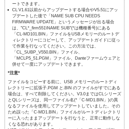
ートできます。
CL V1.61以前からアップデートする場合やV5.51にアッ
プデートした後で「NAME SUB CPU NEEDS
FIRMWARE UPDATE」というメッセージが出る場合
は、”CL*_firm551\NAME SUB”(*は機種番号)にある
「CL-MD101.BIN」ファイルをUSBメモリーのルートデ
ィレクトリーにコピーして、アップデートガイドに従っ
て作業を行なってください。この方法では、
「CL_SUBP_V550.BIN」ファイル、
「MCLP5_51.PGM」ファイル、Danteファームウェアと
併せて一度にアップデートできます。
*注意*
ファイルをコピーする前に、USB メモリーのルートディ
レクトリーに拡張子.PGM と.BIN のファイルがすでにある
場合は、すべて削除してください。V3.0まではCLシリーズ
とQLシリーズは、同一ファイル名(*「C-MD1.BIN」)の異
なるファイルを使用してアップデートしていました。その
ため誤った「C-MD1.BIN」ファイルがルートディレクトリ
ーに入ったままアップデートを行なうと、正常に動作しな
くなる恐れがあります。