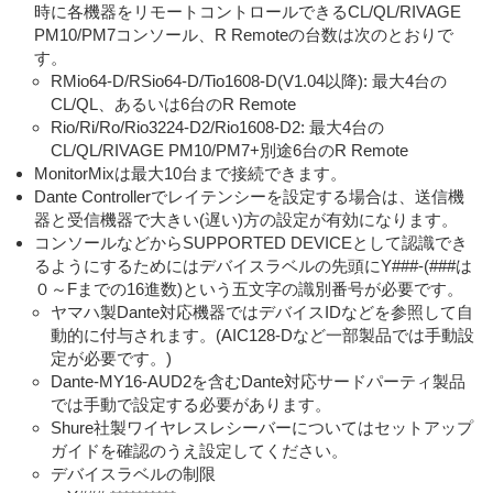
時に各機器をリモートコントロールできるCL/QL/RIVAGE
PM10/PM7コンソール、R Remoteの台数は次のとおりで
す。
RMio64-D/RSio64-D/Tio1608-D(V1.04以降): 最大4台の
CL/QL、あるいは6台のR Remote
Rio/Ri/Ro/Rio3224-D2/Rio1608-D2: 最大4台の
CL/QL/RIVAGE PM10/PM7+別途6台のR Remote
MonitorMixは最大10台まで接続できます。
Dante Controllerでレイテンシーを設定する場合は、送信機
器と受信機器で大きい(遅い)方の設定が有効になります。
コンソールなどからSUPPORTED DEVICEとして認識でき
るようにするためにはデバイスラベルの先頭にY###-(###は
０～Fまでの16進数)という五文字の識別番号が必要です。
ヤマハ製Dante対応機器ではデバイスIDなどを参照して自
動的に付与されます。(AIC128-Dなど一部製品では手動設
定が必要です。)
Dante-MY16-AUD2を含むDante対応サードパーティ製品
では手動で設定する必要があります。
Shure社製ワイヤレスレシーバーについてはセットアップ
ガイドを確認のうえ設定してください。
デバイスラベルの制限