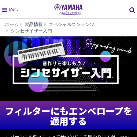
global
ホーム
製品情報
スペシャルコンテンツ
navigation
フ
シンセサイザー入門
ィ
ル
タ
ー
に
も
エ
ン
ベ
ロ
ー
フィルターにもエンベロープを
プ
を
適用する
適
用
す
レゾナンスの強さによってサウンドこそ異なりますが、カッ