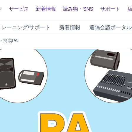
ン
サービス
新着情報
読み物・SNS
サポート
トレーニング/サポート
新着情報
遠隔会議ポータル
PA
・簡易PA
お
悩
み
相
談
室