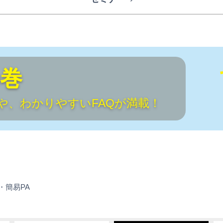
の巻
や、わかりやすいFAQが満載！
PA
・簡易PA
お
悩
み