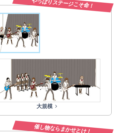
やっぱりステージこそ命！
大規模
催し物ならまかせとけ！