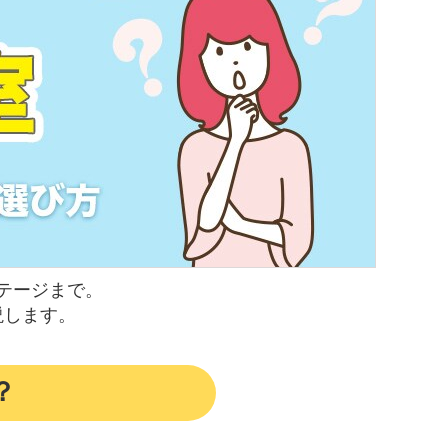
テージまで。
説します。
？