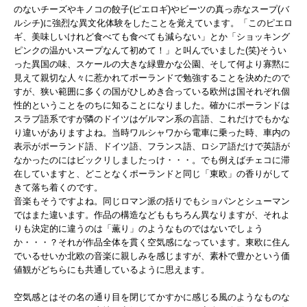
のないチーズやキノコの餃子(ピエロギ)やビーツの真っ赤なスープ(バ
ルシチ)に強烈な異文化体験をしたことを覚えています。「このピエロ
ギ、美味しいけれど食べても食べても減らない」とか「ショッキング
ピンクの温かいスープなんて初めて！」と叫んでいました(笑)そうい
った異国の味、スケールの大きな緑豊かな公園、そして何より寡黙に
見えて親切な人々に惹かれてポーランドで勉強することを決めたので
すが、狭い範囲に多くの国がひしめき合っている欧州は国それぞれ個
性的ということをのちに知ることになりました。確かにポーランドは
スラブ語系ですが隣のドイツはゲルマン系の言語、これだけでもかな
り違いがありますよね。当時ワルシャワから電車に乗った時、車内の
表示がポーランド語、ドイツ語、フランス語、ロシア語だけで英語が
なかったのにはビックリしましたっけ・・・。でも例えばチェコに滞
在していますと、どことなくポーランドと同じ「東欧」の香りがして
きて落ち着くのです。
音楽もそうですよね。同じロマン派の括りでもショパンとシューマン
ではまた違います。作品の構造などももちろん異なりますが、それよ
りも決定的に違うのは「薫り」のようなものではないでしょう
か・・・？それが作品全体を貫く空気感になっています。東欧に住ん
でいるせいか北欧の音楽に親しみを感じますが、素朴で豊かという価
値観がどちらにも共通しているように思えます。
空気感とはその名の通り目を閉じてかすかに感じる風のようなものな