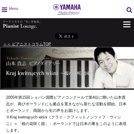
g
l
o
b
a
＜＜ ピアニストコラムTOP
l
n
a
v
i
g
a
t
i
2005年第15回ショパン国際ピアノコンクールで第4位に輝いた山本貴
o
志が、再びポーランドにも拠点を置きながら新たな活動を開始。日本
n
とポーランド、両国から生の声をお届けします。
※Kraj kwitnących wiśni（クライ・クフィットノンツィフ・ヴィシ
ニ）＝「桜の花咲く国」：ポーランドでは日本の事をこのように表現
します。