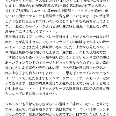
ているそうですが、その美しさはショパンとはまた明らかに異なって
います。印象的なのが第1楽章の第2主題や第2楽章のピアノの導入、
そして第3楽章のフルートに導かれる中間部・・・ピアノが静かに奏
でている間オーケストラも最弱音で音を保っていますが、その透き通
るような音に支えられて弾いているととても平和な気持ちがしてきま
す。「北欧」からイメージされる深い森の緑と波風一つ立たない青い
湖がそこに見えるようです・・・。
私自身は北欧はフィンランドに一度行きましたがノルウェーはまだ訪
れたことがありません。でもフィンランドでの体験はそれまでの欧州
のイメージとはまた違う興味深いものでした。上空から見たヘルシン
キ周辺は無数の湖に抱かれたまさに「森の国」、そして現地の方に
「季節になると森へベリー類を採りに行く」と聞いたときに頭の中に
あったフィンランドのイメージとピッタリ重なったのです。深い森の
緑のなかにある紫色や赤色の木の実、その色彩が澄み渡った空気とこ
れ以上なくよく合うのですよね・・・。思えばトナカイのソテーもベ
リーソースでいただきますしデンマークのミートボールもベリーが添
えてあります。自然の恩恵を受けて人生を楽しんでいらっしゃる感じ
がしませんか・・・！？きっとグリーグの協奏曲も北欧の大自然が舞
台になっているに違いありません。
ワルシャワも首都でありながらいい意味で「擦れていない」と言いま
すか、住んでいて落ち着きます。実は私の初ヨーロッパはポーランド
だったのです。夏期講習の時だったのですが、日本でいただいたこと