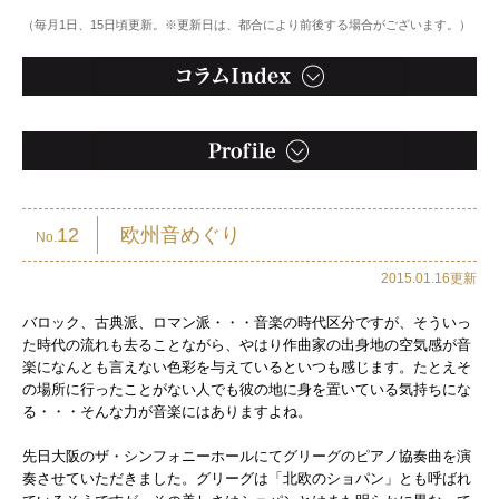
（毎月1日、15日頃更新。※更新日は、都合により前後する場合がございます。）
12
欧州音めぐり
No.
2015.01.16更新
バロック、古典派、ロマン派・・・音楽の時代区分ですが、そういっ
た時代の流れも去ることながら、やはり作曲家の出身地の空気感が音
楽になんとも言えない色彩を与えているといつも感じます。たとえそ
の場所に行ったことがない人でも彼の地に身を置いている気持ちにな
る・・・そんな力が音楽にはありますよね。
先日大阪のザ・シンフォニーホールにてグリーグのピアノ協奏曲を演
奏させていただきました。グリーグは「北欧のショパン」とも呼ばれ