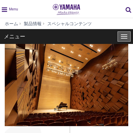
global
ヤ
ホーム
製品情報
スペシャルコンテンツ
navigation
マ
ハ
メニュー
メ
ジ
ニ
ュ
ュ
ニ
ー
ア
ピ
ア
ノ
コ
ン
ク
ー
ル