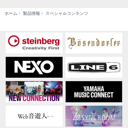
ヤ
ホーム
製品情報
スペシャルコンテンツ
マ
ハ
ジ
ュ
ニ
ア
ピ
ア
ノ
コ
ン
ク
ー
ル