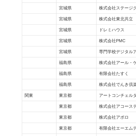
東北
宮城県
株式会社ステージ
東北
宮城県
株式会社東北共立
東北
宮城県
ドレミハウス
東北
宮城県
株式会社PMC
東北
宮城県
専門学校デジタル
東北
福島県
株式会社アール・
東北
福島県
有限会社たすく
東北
福島県
株式会社でんき倶
関東
東京都
アートコンチェルタ
関東
東京都
株式会社アコース
関東
東京都
株式会社アポロ
関東
東京都
有限会社エーエム