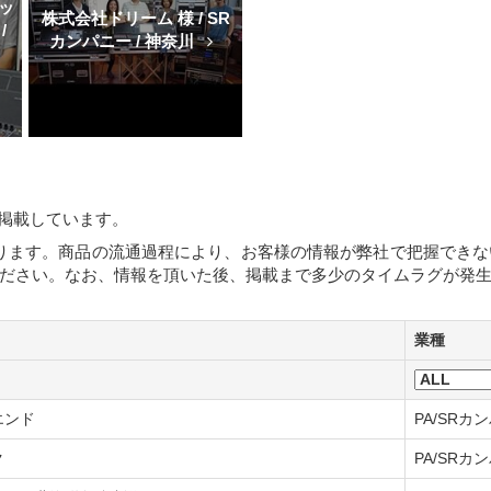
ッ
株式会社ドリーム 様 / SR
/
カンパニー / 神奈川
を掲載しています。
ります。商品の流通過程により、お客様の情報が弊社で把握でき
ださい。なお、情報を頂いた後、掲載まで多少のタイムラグが発
業種
エンド
PA/SRカ
ク
PA/SRカ