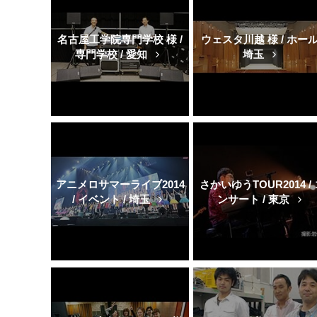
名古屋工学院専門学校 様 /
ウェスタ川越 様 / ホール 
専門学校 / 愛知
埼玉
アニメロサマーライブ2014
さかいゆうTOUR2014 /
/ イベント / 埼玉
ンサート / 東京