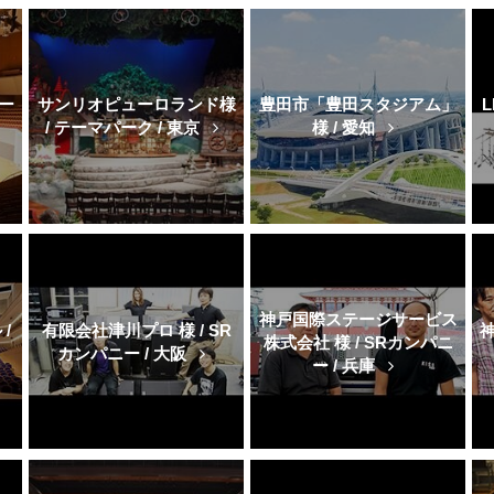
ー
サンリオピューロランド様
豊田市「豊田スタジアム」
L
/ テーマパーク / 東京
様 / 愛知
神戸国際ステージサービス
/
有限会社津川プロ 様 / SR
神
株式会社 様 / SRカンパニ
カンパニー / 大阪
ー / 兵庫