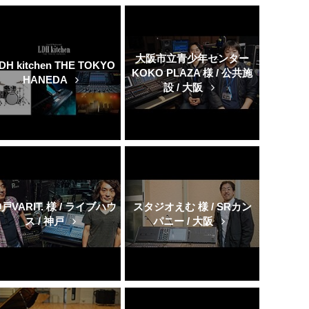
大阪市立青少年センター
DH kitchen THE TOKYO
KOKO PLAZA 様 / 公共施
HANEDA
設 / 大阪
戸VARIT. 様 / ライブハウ
スタジオえむ 様 / SRカン
ス / 神戸
パニー / 大阪