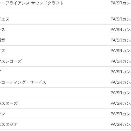
ー・アライアンス サウンドクラフト
PA/SRカ
ドエヌ
PA/SRカ
ラス
PA/SRカ
新音
PA/SRカ
イズ
PA/SRカ
ウスレコーズ
PA/SRカ
ア
PA/SRカ
レコーディング・サービス
PA/SRカ
PA/SRカ
バスターズ
PA/SRカ
マン
PA/SRカ
ズスタジオ
PA/SRカ