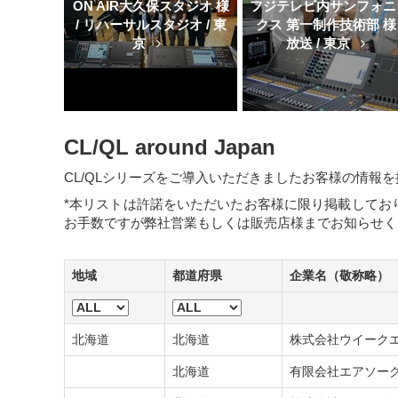
ON AIR大久保スタジオ 様
フジテレビ内サンフォニ
/ リハーサルスタジオ / 東
クス 第一制作技術部 様 
京
放送 / 東京
CL/QL around Japan
CL/QLシリーズをご導入いただきましたお客様の情報
*本リストは許諾をいただいたお客様に限り掲載してお
お手数ですが弊社営業もしくは販売店様までお知らせく
地域
都道府県
企業名（敬称略）
北海道
北海道
株式会社ウイーク
北海道
北海道
有限会社エアソー