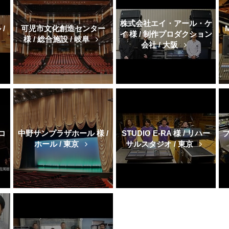
株式会社エイ・アール・ケ
/
可児市文化創造センター
イ 様 / 制作プロダクション
様 / 総合施設 / 岐阜
会社 / 大阪
 コ
中野サンプラザホール 様 /
STUDIO E-RA 様 / リハー
ブ
ホール / 東京
サルスタジオ / 東京