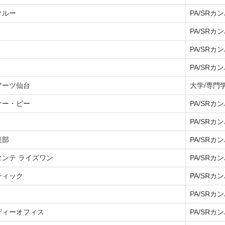
クルー
PA/SRカ
PA/SRカ
PA/SRカ
PA/SRカ
アーツ仙台
大学/専門
ケー・ビー
PA/SRカ
PA/SRカ
楽部
PA/SRカ
ンテ ライズワン
PA/SRカ
ティック
PA/SRカ
PA/SRカ
ディーオフィス
PA/SRカ