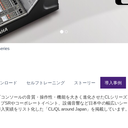
導
eries
入
事
例
ウンロード
セルフトレーニング
ストーリー
導入事例
コンソールの音質・操作性・機能を大きく進化させたCLシリー
ブSRやコーポレートイベント、設備音響など日本中の幅広いシ
をリスト化した「CL/QL around Japan」を掲載しています